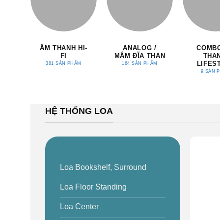
ÂM THANH HI-
ANALOG /
COMB
FI
MÂM ĐĨA THAN
THA
LIFES
381 SẢN PHẨM
164 SẢN PHẨM
9 SẢN 
HỆ THỐNG LOA
Loa Bookshelf, Surround
Loa Floor Standing
Loa Center