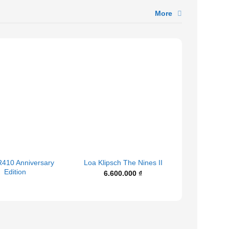
More
+
+
R410 Anniversary
Loa karaoke
Loa Klipsch The Nines II
Edition
801
6.600.000
₫
15.9