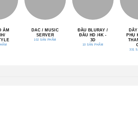
O ÂM
DAC / MUSIC
ĐẦU BLURAY /
DÂY
NH/
SERVER
ĐẦU HD /4K -
PHỤ 
TYLE
3D
THA
102 SẢN PHẨM
PHẨM
10 SẢN PHẨM
331 