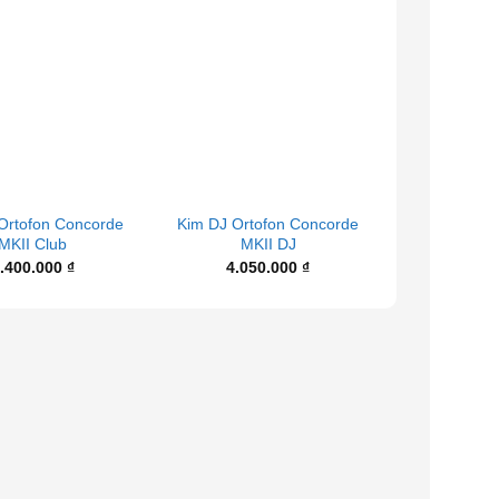
+
+
Ortofon Concorde
Kim DJ Ortofon Concorde
Kim DJ Ort
MKII Club
MKII DJ
MKII 
.400.000
₫
4.050.000
₫
4.99