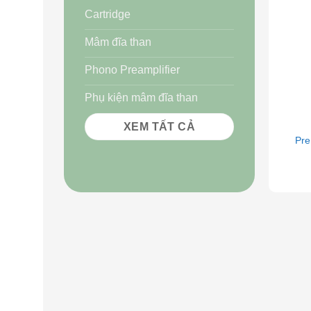
Cartridge
Mâm đĩa than
Phono Preamplifier
Phụ kiện mâm đĩa than
+
XEM TẤT CẢ
Pre