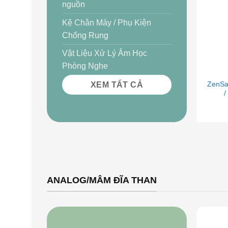
nguồn
Kệ Chân Máy / Phụ Kiện
Chống Rung
Vật Liệu Xử Lý Âm Học
+
Phòng Nghe
ZenSat
XEM TẤT CẢ
/
ANALOG/MÂM ĐĨA THAN