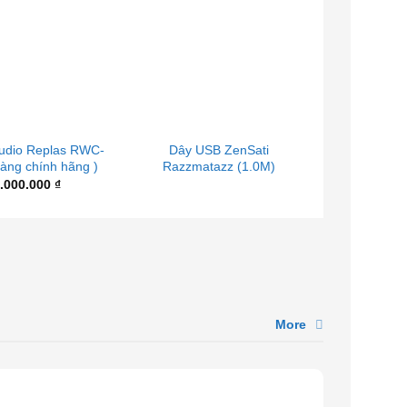
+
+
Audio Replas RWC-
Dây USB ZenSati
Dây tín h
àng chính hãng )
Razzmatazz (1.0M)
Razzmataz
.000.000
₫
More