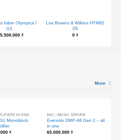
+
+
s faber Olympica I
Loa Bowers & Wilkins HTM82
Bowers & W
G3
D5
360.0
5.500.000
₫
0
₫
More
+
+
LIFIERS HI-END
DAC / MUSIC SERVER
DAC / MUSIC
151 Monoblock
Eversolo DMP-A8 Gen 2 – all
Streamplaye
ifier
in one
3.500.000
₫
.000
₫
65.000.000
₫