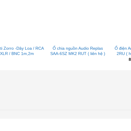
+
+
i Zorro -Dây Loa / RCA
Ổ chia nguồn Audio Replas
Ổ điện 
 XLR / BNC 1m,2m
SAA-6SZ MK2 RUT ( liên hệ )
2RU ( h
8