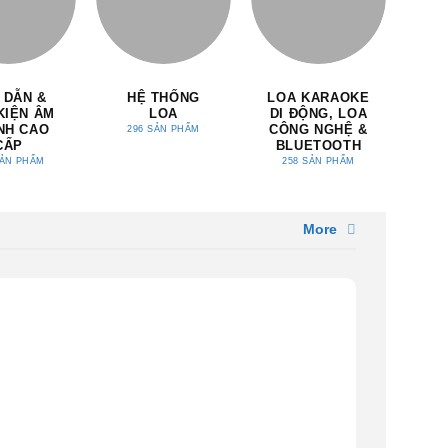
 DẪN &
HỆ THỐNG
LOA KARAOKE
KIỆN ÂM
LOA
DI ĐỘNG, LOA
SU
NH CAO
CÔNG NGHỆ &
S
296 SẢN PHẨM
CẤP
BLUETOOTH
9
SẢN PHẨM
258 SẢN PHẨM
More