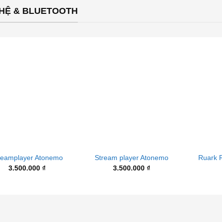
GHỆ & BLUETOOTH
+
+
Ruark 
reamplayer Atonemo
Stream player Atonemo
3.500.000
₫
3.500.000
₫