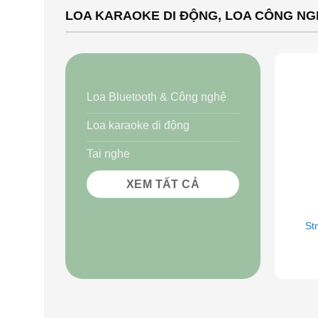
LOA KARAOKE DI ĐỘNG, LOA CÔNG N
Loa Bluetooth & Công nghệ
Loa karaoke di động
Tai nghe
XEM TẤT CẢ
+
St