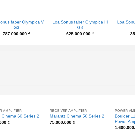
+
+
onus faber Olympica V
Loa Sonus faber Olympica III
Loa Sonu
G3
G3
787.000.000
₫
625.000.000
₫
35
+
+
R AMPLIFIER
RECEIVER AMPLIFIER
POWER AMP
Boulder 1
 Cinema 60 Series 2
Marantz Cinema 50 Series 2
Power Ampl
.000
₫
75.000.000
₫
1.600.000