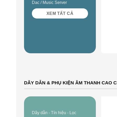
Dac / Music Server
XEM TẤT CẢ
DÂY DẪN & PHỤ KIỆN ÂM THANH CAO 
Dây dẫn - Tín hiệu - Lọc