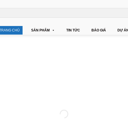
TRANG CHỦ
SẢN PHẨM
TIN TỨC
BÁO GIÁ
DỰ Á