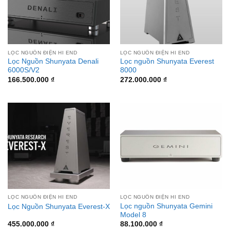
LỌC NGUỒN ĐIỆN HI END
LỌC NGUỒN ĐIỆN HI END
Lọc Nguồn Shunyata Denali
Lọc nguồn Shunyata Everest
6000S/V2
8000
166.500.000
₫
272.000.000
₫
LỌC NGUỒN ĐIỆN HI END
LỌC NGUỒN ĐIỆN HI END
Lọc nguồn Shunyata Gemini
Lọc Nguồn Shunyata Everest-X
Model 8
455.000.000
₫
88.100.000
₫