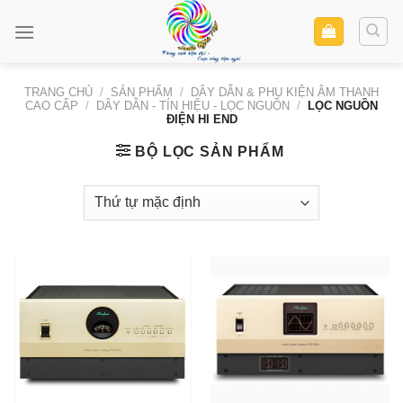
Skip
to
content
TRANG CHỦ
/
SẢN PHẨM
/
DÂY DẪN & PHỤ KIỆN ÂM THANH
CAO CẤP
/
DÂY DẪN - TÍN HIỆU - LỌC NGUỒN
/
LỌC NGUỒN
ĐIỆN HI END
BỘ LỌC SẢN PHẨM