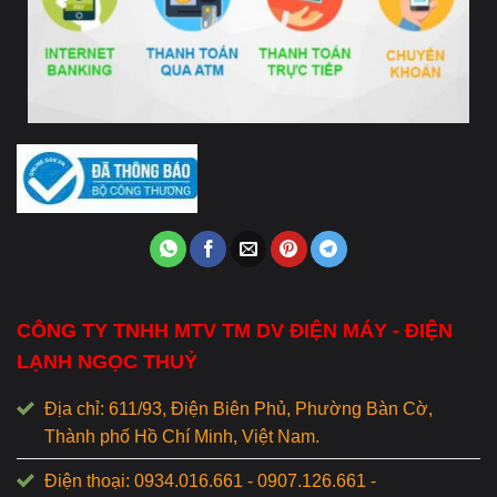
CÔNG TY TNHH MTV TM DV ĐIỆN MÁY - ĐIỆN
LẠNH NGỌC THUỶ
Địa chỉ: 611/93, Điện Biên Phủ, Phường Bàn Cờ,
Thành phố Hồ Chí Minh, Việt Nam.
Điện thoại: 0934.016.661 - 0907.126.661 -