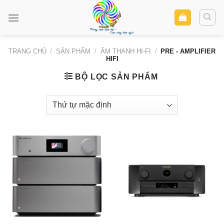
Skip
to
content
TRANG CHỦ
/
SẢN PHẨM
/
ÂM THANH HI-FI
/
PRE - AMPLIFIER
HIFI
BỘ LỌC SẢN PHẨM