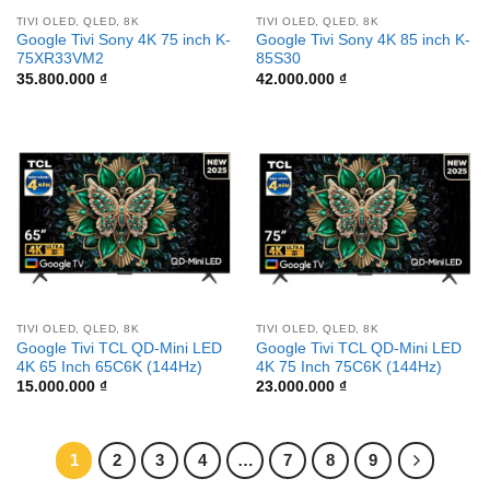
TIVI OLED, QLED, 8K
TIVI OLED, QLED, 8K
Google Tivi Sony 4K 75 inch K-
Google Tivi Sony 4K 85 inch K-
75XR33VM2
85S30
35.800.000
₫
42.000.000
₫
TIVI OLED, QLED, 8K
TIVI OLED, QLED, 8K
Google Tivi TCL QD-Mini LED
Google Tivi TCL QD-Mini LED
4K 65 Inch 65C6K (144Hz)
4K 75 Inch 75C6K (144Hz)
15.000.000
₫
23.000.000
₫
1
2
3
4
…
7
8
9