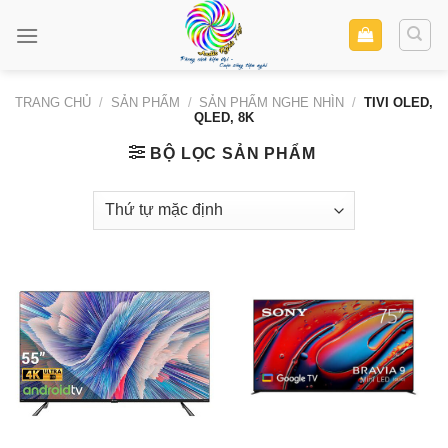
Skip
to
content
TRANG CHỦ
/
SẢN PHẨM
/
SẢN PHẨM NGHE NHÌN
/
TIVI OLED,
QLED, 8K
BỘ LỌC SẢN PHẨM