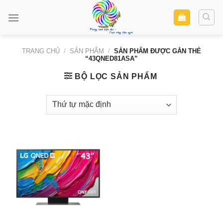
Skip
to
content
TRANG CHỦ
/
SẢN PHẨM
/
SẢN PHẨM ĐƯỢC GẮN THẺ
“43QNED81ASA”
BỘ LỌC SẢN PHẨM