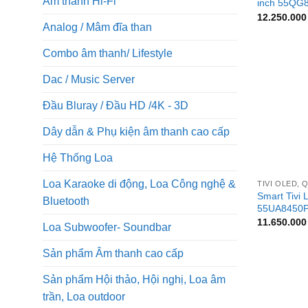
Âm thanh Hi-Fi
inch 55QG
12.250.00
Analog / Mâm đĩa than
Combo âm thanh/ Lifestyle
Dac / Music Server
Đầu Bluray / Đầu HD /4K - 3D
Dây dẫn & Phụ kiện âm thanh cao cấp
Hệ Thống Loa
+
Loa Karaoke di động, Loa Công nghệ &
TIVI OLED, 
Smart Tivi 
Bluetooth
55UA8450
11.650.00
Loa Subwoofer- Soundbar
Sản phẩm Âm thanh cao cấp
Sản phẩm Hội thảo, Hội nghị, Loa âm
trần, Loa outdoor