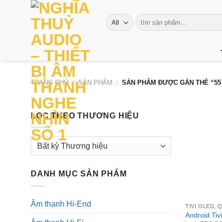
Skip
to
Tìm
kiếm:
content
TRANG CHỦ
/
SẢN PHẨM
/
SẢN PHẨM ĐƯỢC GẮN THẺ “55
LỌC THEO THƯƠNG HIỆU
DANH MỤC SẢN PHẨM
+
Âm thanh Hi-End
TIVI OLED, 
Android Ti