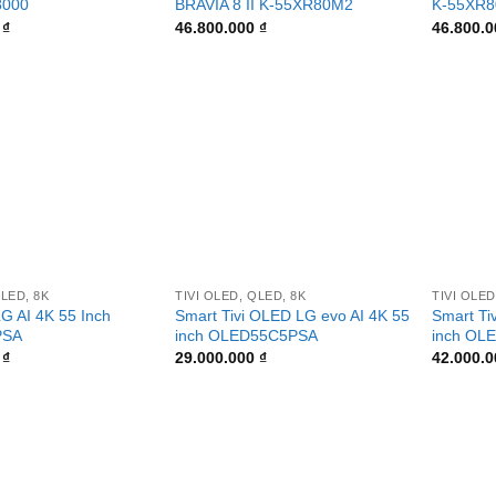
8000
BRAVIA 8 II K-55XR80M2
K-55XR8
0
₫
46.800.000
₫
46.800.
+
+
QLED, 8K
TIVI OLED, QLED, 8K
TIVI OLED
LG AI 4K 55 Inch
Smart Tivi OLED LG evo AI 4K 55
Smart Ti
PSA
inch OLED55C5PSA
inch OL
0
₫
29.000.000
₫
42.000.