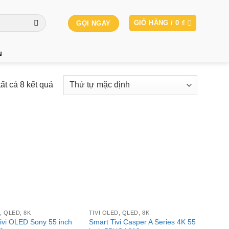
GIỎ HÀNG /
0
₫
GỌI NGAY
N
tất cả 8 kết quả
+
, QLED, 8K
TIVI OLED, QLED, 8K
ivi OLED Sony 55 inch
Smart Tivi Casper A Series 4K 55