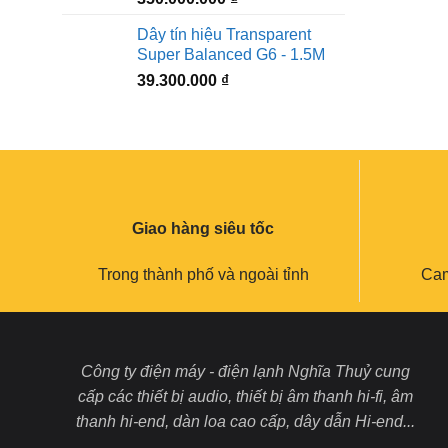
Dây tín hiệu Transparent
Super Balanced G6 - 1.5M
39.300.000
₫
Giao hàng siêu tốc
Trong thành phố và ngoài tỉnh
Cam
Công ty điện máy - điện lạnh Nghĩa Thuỷ cung
cấp các thiết bị audio, thiết bị âm thanh hi-fi, âm
thanh hi-end, dàn loa cao cấp, dây dẫn Hi-end...