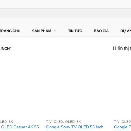
TRANG CHỦ
SẢN PHẨM
TIN TỨC
BÁO GIÁ
DỰ Á
Hiển thị 
 INCH”
+
+
QLED, 8K
TIVI OLED, QLED, 8K
TIVI OLED
vi QLED Casper 4K 55
Google Sony TV OLED 55 inch
Google T