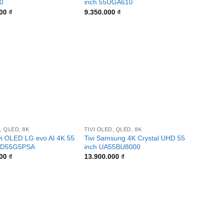
0
inch 55UGA610
000
₫
9.350.000
₫
+
, QLED, 8K
TIVI OLED, QLED, 8K
vi OLED LG evo AI 4K 55
Tivi Samsung 4K Crystal UHD 55
ED55G5PSA
inch UA55BU8000
000
₫
13.900.000
₫