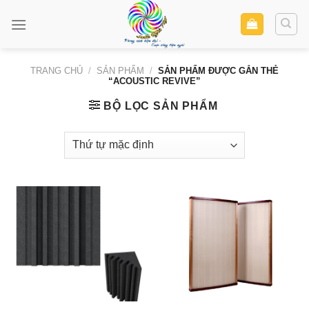
Skip
to
content
TRANG CHỦ
/
SẢN PHẨM
/
SẢN PHẨM ĐƯỢC GẮN THẺ
“ACOUSTIC REVIVE”
BỘ LỌC SẢN PHẨM