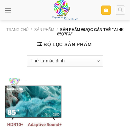
Skip
to
content
TRANG CHỦ
/
SẢN PHẨM
/
SẢN PHẨM ĐƯỢC GẮN THẺ “AI 4K
85Q7FA”
BỘ LỌC SẢN PHẨM