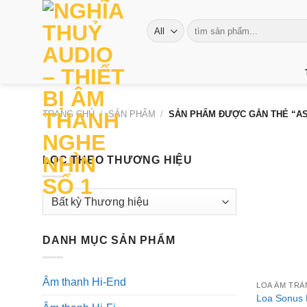
Skip
to
Tìm
kiếm:
content
TRANG CHỦ
/
SẢN PHẨM
/
SẢN PHẨM ĐƯỢC GẮN THẺ “A
LỌC THEO THƯƠNG HIỆU
DANH MỤC SẢN PHẨM
+
Âm thanh Hi-End
LOA ÂM TRẦ
Loa Sonus 