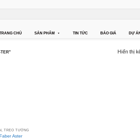
TRANG CHỦ
SẢN PHẨM
TIN TỨC
BÁO GIÁ
DỰ Á
Hiển thị k
STER”
N, TREO TƯỜNG
Faber Aster