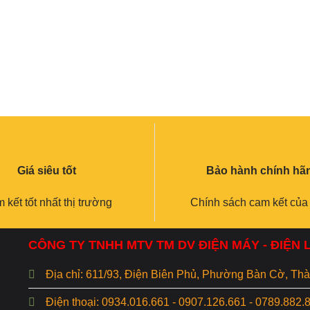
Giá siêu tốt
Bảo hành chính hã
 kết tốt nhất thị trường
Chính sách cam kết của
CÔNG TY TNHH MTV TM DV ĐIỆN MÁY - ĐIỆN
Địa chỉ: 611/93, Điện Biên Phủ, Phường Bàn Cờ, T
Điện thoại: 0934.016.661 - 0907.126.661 - 0789.882.