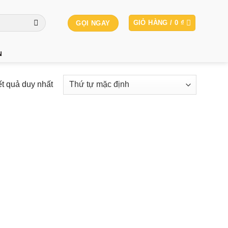
GIỎ HÀNG /
0
₫
GỌI NGAY
N
ết quả duy nhất