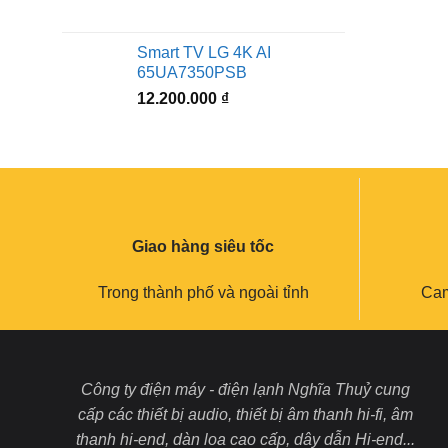
Smart TV LG 4K AI
65UA7350PSB
12.200.000
₫
Giao hàng siêu tốc
Trong thành phố và ngoài tỉnh
Cam
Công ty điện máy - điện lạnh Nghĩa Thuỷ cung
cấp các thiết bị audio, thiết bị âm thanh hi-fi, âm
thanh hi-end, dàn loa cao cấp, dây dẫn Hi-end...