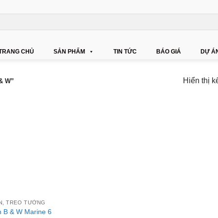
TRANG CHỦ
SẢN PHẨM
TIN TỨC
BÁO GIÁ
DỰ Á
Hiển thị k
& W”
N, TREO TƯỜNG
n B & W Marine 6