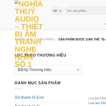
Skip
to
Tìm
kiếm:
content
TRANG CHỦ
/
SẢN PHẨM
/
SẢN PHẨM ĐƯỢC GẮN THẺ “B 
LỌC THEO THƯƠNG HIỆU
DANH MỤC SẢN PHẨM
+
Âm thanh Hi-End
LOA ÂM TRẦ
Loa âm trầ