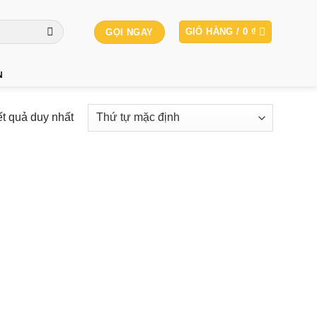
GIỎ HÀNG /
0
₫
GỌI NGAY
N
ết quả duy nhất