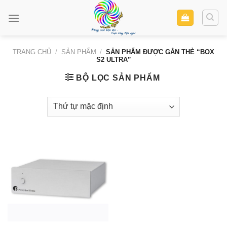
Skip
to
content
TRANG CHỦ
/
SẢN PHẨM
/
SẢN PHẨM ĐƯỢC GẮN THẺ “BOX
S2 ULTRA”
BỘ LỌC SẢN PHẨM