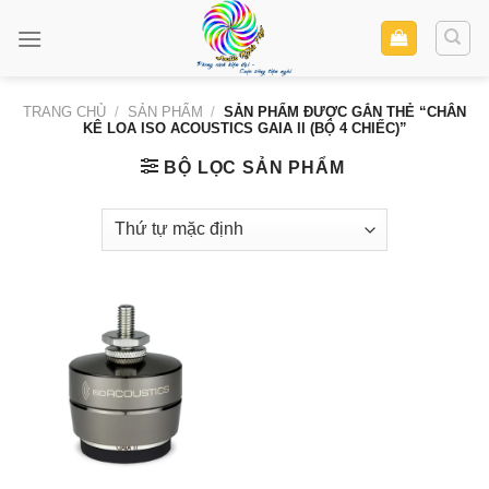
Skip
to
content
TRANG CHỦ
/
SẢN PHẨM
/
SẢN PHẨM ĐƯỢC GẮN THẺ “CHÂN
KÊ LOA ISO ACOUSTICS GAIA II (BỘ 4 CHIẾC)”
BỘ LỌC SẢN PHẨM