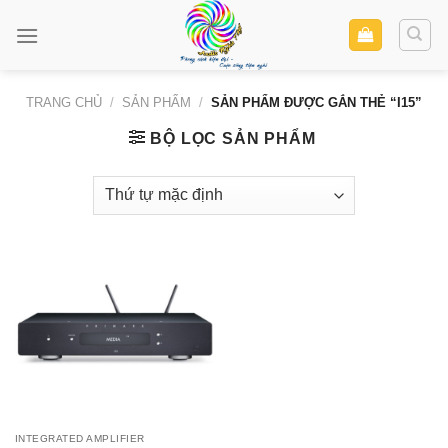
Skip
to
content
TRANG CHỦ
/
SẢN PHẨM
/
SẢN PHẨM ĐƯỢC GẮN THẺ “I15”
BỘ LỌC SẢN PHẨM
INTEGRATED AMPLIFIER