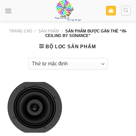
Skip
to
content
TRANG CHỦ
/
SẢN PHẨM
/
SẢN PHẨM ĐƯỢC GẮN THẺ “IN-
CEILING BY SONANCE”
BỘ LỌC SẢN PHẨM