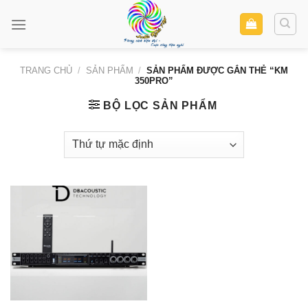
Skip
to
content
TRANG CHỦ
/
SẢN PHẨM
/
SẢN PHẨM ĐƯỢC GẮN THẺ “KM
350PRO”
BỘ LỌC SẢN PHẨM