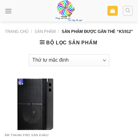
Skip
to
content
TRANG CHỦ
/
SẢN PHẨM
/
SẢN PHẨM ĐƯỢC GẮN THẺ “KS912”
BỘ LỌC SẢN PHẨM
ÂM THANH PRO SÂN KHẤU