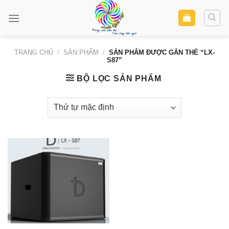
Skip
to
content
TRANG CHỦ
/
SẢN PHẨM
/
SẢN PHẨM ĐƯỢC GẮN THẺ “LX-
S87”
BỘ LỌC SẢN PHẨM