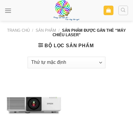
Skip
to
content
TRANG CHỦ
/
SẢN PHẨM
/
SẢN PHẨM ĐƯỢC GẮN THẺ “MÁY
CHIẾU LASER”
BỘ LỌC SẢN PHẨM