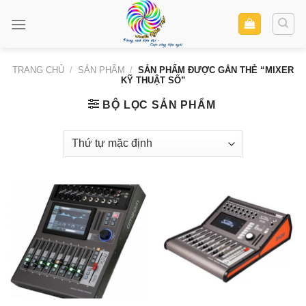
Skip
to
content
TRANG CHỦ
/
SẢN PHẨM
/
SẢN PHẨM ĐƯỢC GẮN THẺ “MIXER
KỸ THUẬT SỐ”
BỘ LỌC SẢN PHẨM