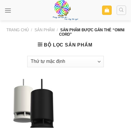
Skip
to
content
TRANG CHỦ
/
SẢN PHẨM
/
SẢN PHẨM ĐƯỢC GẮN THẺ “OMNI
CORD”
BỘ LỌC SẢN PHẨM