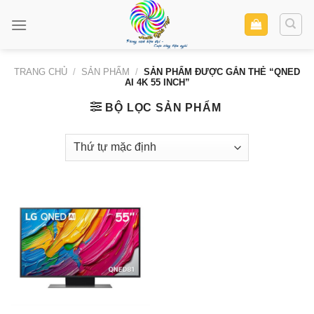
Skip
to
content
TRANG CHỦ
/
SẢN PHẨM
/
SẢN PHẨM ĐƯỢC GẮN THẺ “QNED
AI 4K 55 INCH”
BỘ LỌC SẢN PHẨM