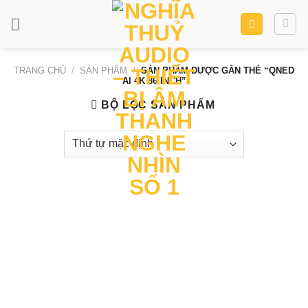
Skip
to
content
TRANG CHỦ
/
SẢN PHẨM
/
SẢN PHẨM ĐƯỢC GẮN THẺ “QNED
AI 4K 86 INCH”
BỘ LỌC SẢN PHẨM