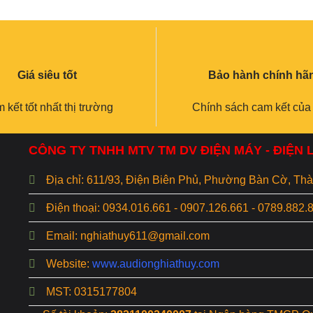
Giá siêu tốt
Bảo hành chính hã
 kết tốt nhất thị trường
Chính sách cam kết của
CÔNG TY TNHH MTV TM DV ĐIỆN MÁY - ĐIỆN
Địa chỉ: 611/93, Điện Biên Phủ, Phường Bàn Cờ, T
Điện thoại: 0934.016.661 - 0907.126.661 - 0789.882.
Email: nghiathuy611@gmail.com
Website:
www.audionghiathuy.com
MST: 0315177804