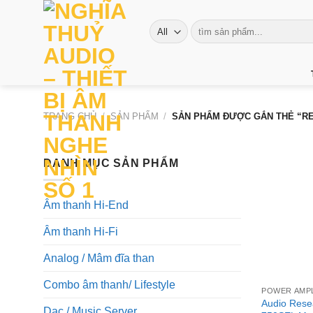
Skip
to
Tìm
kiếm:
content
TRANG CHỦ
/
SẢN PHẨM
/
SẢN PHẨM ĐƯỢC GẮN THẺ “RE
DANH MỤC SẢN PHẨM
Âm thanh Hi-End
Âm thanh Hi-Fi
Analog / Mâm đĩa than
+
Combo âm thanh/ Lifestyle
POWER AMPL
Audio Rese
Dac / Music Server