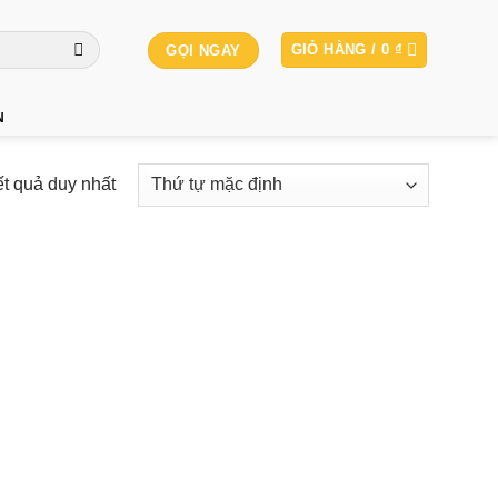
GIỎ HÀNG /
0
₫
GỌI NGAY
N
ết quả duy nhất