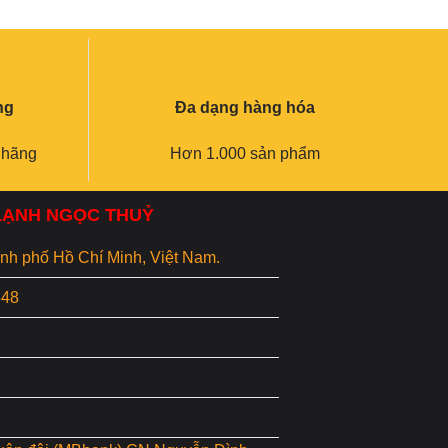
ng
Đa dạng hàng hóa
 hãng
Hơn 1.000 sản phẩm
 LẠNH NGỌC THUỶ
hành phố Hồ Chí Minh, Việt Nam.
848