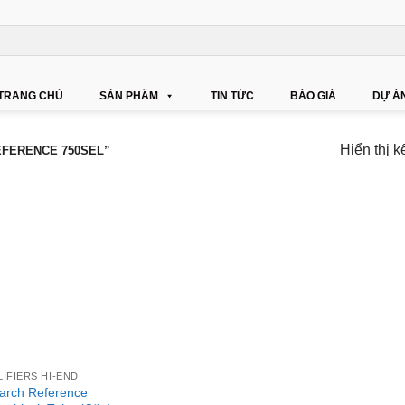
TRANG CHỦ
SẢN PHẨM
TIN TỨC
BÁO GIÁ
DỰ Á
Hiển thị k
FERENCE 750SEL”
IFIERS HI-END
arch Reference