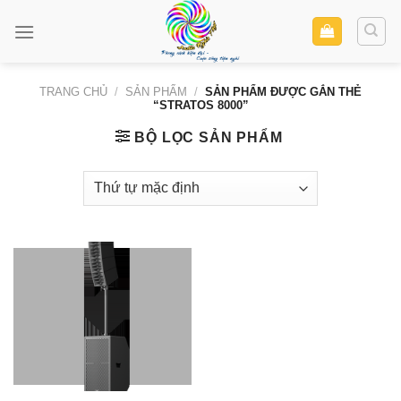
Skip
to
content
TRANG CHỦ
/
SẢN PHẨM
/
SẢN PHẨM ĐƯỢC GẮN THẺ
“STRATOS 8000”
BỘ LỌC SẢN PHẨM