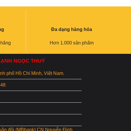
ng
Đa dạng hàng hóa
 hãng
Hơn 1.000 sản phẩm
 LẠNH NGỌC THUỶ
hành phố Hồ Chí Minh, Việt Nam.
848
uân đội (MBbank) CN Nguyễn Đình