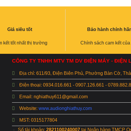
Giá siêu tốt
Bảo hành chính hã
 kết tốt nhất thị trường
Chính sách cam kết của
CÔNG TY TNHH MTV TM DV ĐIỆN MÁY - ĐIỆN
Địa chỉ: 611/93, Điện Biên Phủ, Phường Bàn Cờ, T
Điện thoại: 0934.016.661 - 0907.126.661 - 0789.882.
Email: nghiathuy611@gmail.com
Website:
www.audionghiathuy.com
MST: 0315177804
Số tài khoản:
2821100240007
tại Ngân hàng TMCP Q