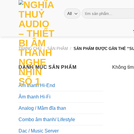
Skip
to
Tìm
kiếm:
content
TRANG CHỦ
/
SẢN PHẨM
/
SẢN PHẨM ĐƯỢC GẮN THẺ “SU
DANH MỤC SẢN PHẨM
Không tìm
Âm thanh Hi-End
Âm thanh Hi-Fi
Analog / Mâm đĩa than
Combo âm thanh/ Lifestyle
Dac / Music Server