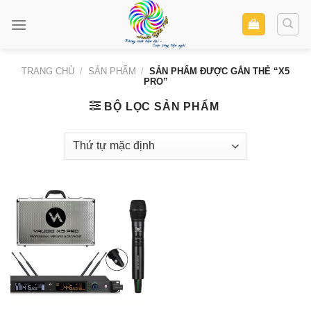
Skip
to
content
TRANG CHỦ
/
SẢN PHẨM
/
SẢN PHẨM ĐƯỢC GẮN THẺ “X5
PRO”
BỘ LỌC SẢN PHẨM