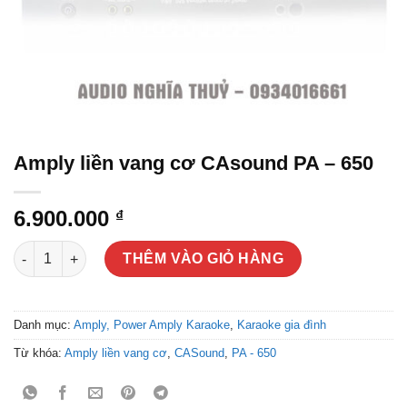
Amply liền vang cơ CAsound PA – 650
6.900.000
₫
Amply liền vang cơ CAsound PA - 650 số lượng
THÊM VÀO GIỎ HÀNG
Danh mục:
Amply, Power Amply Karaoke
,
Karaoke gia đình
Từ khóa:
Amply liền vang cơ
,
CASound
,
PA - 650