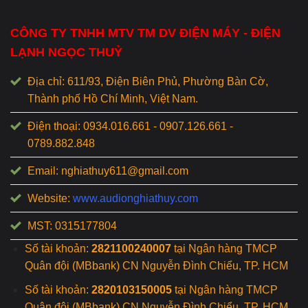
CÔNG TY TNHH MTV TM DV ĐIỆN MÁY - ĐIỆN
LẠNH NGỌC THUỶ
Địa chỉ: 611/93, Điện Biên Phủ, Phường Bàn Cờ,
Thành phố Hồ Chí Minh, Việt Nam.
Điện thoại: 0934.016.661 - 0907.126.661 -
0789.882.848
Email: nghiathuy611@gmail.com
Website:
www.audionghiathuy.com
MST: 0315177804
Số tài khoản:
2821100240007
tại Ngân hàng TMCP
Quân đội (MBbank) CN Nguyễn Đình Chiểu, TP. HCM
Số tài khoản:
2820103150005
tại Ngân hàng TMCP
Quân đội (MBbank) CN Nguyễn Đình Chiểu, TP. HCM