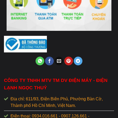
CÔNG TY TNHH MTV TM DV ĐIỆN MÁY - ĐIỆN
LẠNH NGỌC THUỶ
Địa chỉ: 611/93, Điện Biên Phủ, Phường Bàn Cờ,
Thành phố Hồ Chí Minh, Việt Nam.
Điện thoại: 0934.016.661 - 0907.126.661 -