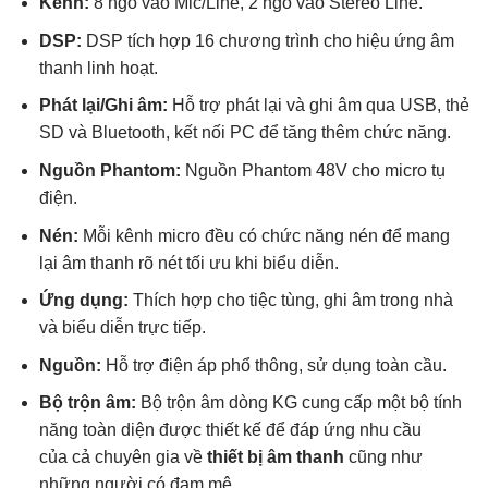
Kênh:
8 ngõ vào Mic/Line, 2 ngõ vào Stereo Line.
DSP:
DSP tích hợp 16 chương trình cho hiệu ứng âm
thanh linh hoạt.
Phát lại/Ghi âm:
Hỗ trợ phát lại và ghi âm qua USB, thẻ
SD và Bluetooth, kết nối PC để tăng thêm chức năng.
Nguồn Phantom:
Nguồn Phantom 48V cho micro tụ
điện.
Nén:
Mỗi kênh micro đều có chức năng nén để mang
lại âm thanh rõ nét tối ưu khi biểu diễn.
Ứng dụng:
Thích hợp cho tiệc tùng, ghi âm trong nhà
và biểu diễn trực tiếp.
Nguồn:
Hỗ trợ điện áp phổ thông, sử dụng toàn cầu.
Bộ trộn âm:
Bộ trộn âm dòng KG cung cấp một bộ tính
năng toàn diện được thiết kế để đáp ứng nhu cầu
của cả chuyên gia về
thiết bị âm thanh
cũng như
những người có đam mê.