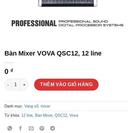
Bàn Mixer VOVA QSC12, 12 line
0
₫
Bàn Mixer VOVA QSC12, 12 line số lượng
THÊM VÀO GIỎ HÀNG
Danh mục:
Vang số, mixer
Từ khóa:
12 line
,
Bàn Mixer
,
QSC12
,
Vova