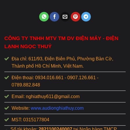
CÔNG TY TNHH MTV TM DV ĐIỆN MÁY - ĐIỆN
LẠNH NGỌC THUỶ
Địa chỉ: 611/93, Điện Biên Phủ, Phường Bàn Cờ,
Thành phố Hồ Chí Minh, Việt Nam.
Điện thoại: 0934.016.661 - 0907.126.661 -
0789.882.848
Email: nghiathuy611@gmail.com
Website:
www.audionghiathuy.com
MST: 0315177804
Số tài khoản:
2821100240007
tại Ngân hàng TMCP