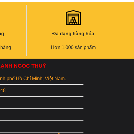
ng
Đa dạng hàng hóa
 hãng
Hơn 1.000 sản phẩm
 LẠNH NGỌC THUỶ
hành phố Hồ Chí Minh, Việt Nam.
848