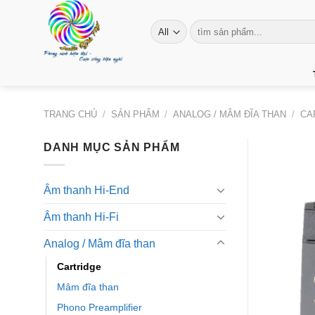
Skip
to
Tìm
kiếm:
content
TRANG CHỦ
/
SẢN PHẨM
/
ANALOG / MÂM ĐĨA THAN
/
CA
DANH MỤC SẢN PHẨM
Âm thanh Hi-End
Âm thanh Hi-Fi
Analog / Mâm đĩa than
Cartridge
Mâm đĩa than
Phono Preamplifier