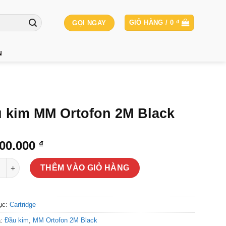
GIỎ HÀNG /
0
₫
GỌI NGAY
N
 kim MM Ortofon 2M Black
000.000
₫
m MM Ortofon 2M Black số lượng
THÊM VÀO GIỎ HÀNG
ục:
Cartridge
a:
Đầu kim
,
MM Ortofon 2M Black