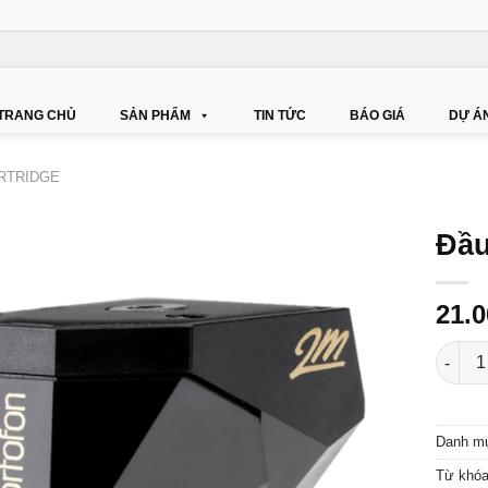
TRANG CHỦ
SẢN PHẨM
TIN TỨC
BÁO GIÁ
DỰ Á
RTRIDGE
Đầu
21.
Đầu ki
Danh m
Từ khó