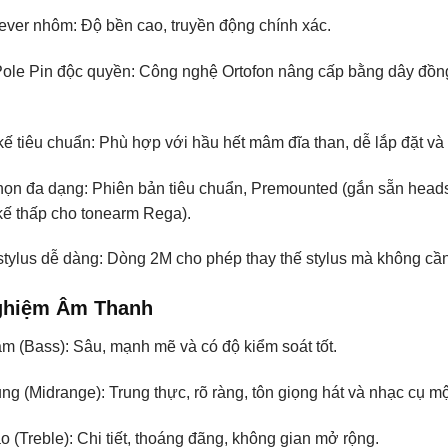
lever nhôm:
Độ bền cao, truyền động chính xác.
Pole Pin độc quyền:
Công nghệ Ortofon nâng cấp bằng dây đồng 
kế tiêu chuẩn:
Phù hợp với hầu hết mâm đĩa than, dễ lắp đặt và
họn đa dạng:
Phiên bản tiêu chuẩn, Premounted (gắn sẵn headsh
 kế thấp cho tonearm Rega).
tylus dễ dàng:
Dòng 2M cho phép thay thế stylus mà không cần 
Nghiệm Âm Thanh
ầm (Bass):
Sâu, mạnh mẽ và có độ kiểm soát tốt.
ung (Midrange):
Trung thực, rõ ràng, tôn giọng hát và nhạc cụ m
 (Treble):
Chi tiết, thoáng đãng, không gian mở rộng.