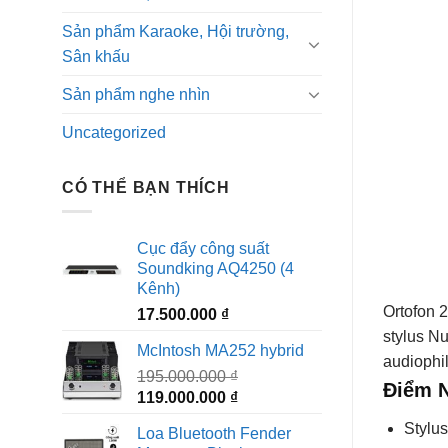
Sản phẩm Karaoke, Hội trường,
Sân khấu
Sản phẩm nghe nhìn
Uncategorized
CÓ THỂ BẠN THÍCH
Cục đẩy công suất
Soundking AQ4250 (4
Kênh)
Ortofon 
17.500.000
₫
stylus Nu
McIntosh MA252 hybrid
audiophil
195.000.000
₫
Điểm N
119.000.000
₫
Stylu
Loa Bluetooth Fender