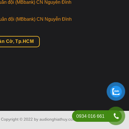
uân đội (MBbank) CN Nguyễn Đình
uân đội (MBbank) CN Nguyễn Đình
Bàn Cờ, Tp.HCM
0934 016 661
Copyright © 2022 by audionghiathuy.com. Altights Reserved.