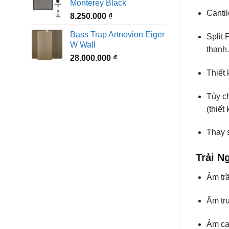
Monterey Black
Canti
8.250.000
₫
Bass Trap Artnovion Eiger
Split 
W Wall
thanh.
28.000.000
₫
Thiết 
Tùy c
(thiết
Thay s
Trải 
Âm tr
Âm tr
Âm cao