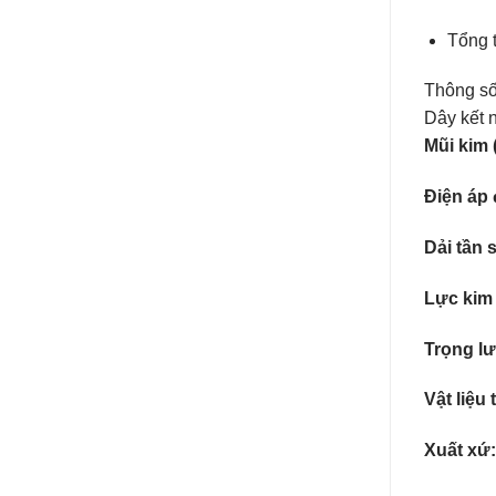
Tổng 
Thông số 
Dây kết 
Mũi kim 
Điện áp 
Dải tần 
Lực kim 
Trọng l
Vật liệu 
Xuất xứ: