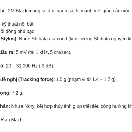
thể:
2M Black mang lại âm thanh sạch, mạnh mẽ, giàu cảm xúc, 
kỹ thuật nổi bật
nối đồng phủ bạc
(Stylus):
Nude Shibata diamond (kim cương Shibata nguyên khối
đầu ra:
5 mV (tại 1 kHz, 5 cm/sec).
số:
20 – 31,000 Hz (-3 dB).
đề nghị (Tracking force):
1.5 g (phạm vi từ 1.4 – 1.7 g).
ượng:
7.2 g.
thân:
Nhựa Noryl kết hợp thủy tinh giúp triệt tiêu cộng hưởng
Đan Mạch