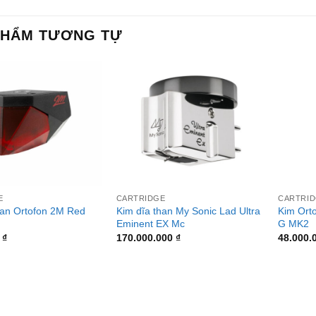
PHẨM TƯƠNG TỰ
+
+
E
CARTRIDGE
CARTRI
Kim dĩa than My Sonic Lad Ultra
Kim Orto
han Ortofon 2M Red
Eminent EX Mc
G MK2
0
₫
170.000.000
₫
48.000.