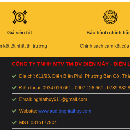
Giá siêu tốt
Bảo hành chính hã
 kết tốt nhất thị trường
Chính sách cam kết của
CÔNG TY TNHH MTV TM DV ĐIỆN MÁY - ĐIỆN
Địa chỉ: 611/93, Điện Biên Phủ, Phường Bàn Cờ, T
Điện thoại: 0934.016.661 - 0907.126.661 - 0789.882.
Email: nghiathuy611@gmail.com
Website:
www.audionghiathuy.com
MST: 0315177804