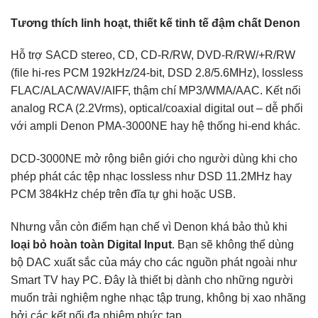
Tương thích linh hoạt, thiết kế tinh tế đậm chất Denon
Hỗ trợ SACD stereo, CD, CD-R/RW, DVD-R/RW/+R/RW
(file hi-res PCM 192kHz/24-bit, DSD 2.8/5.6MHz), lossless
FLAC/ALAC/WAV/AIFF, thậm chí MP3/WMA/AAC. Kết nối
analog RCA (2.2Vrms), optical/coaxial digital out – dễ phối
với ampli Denon PMA-3000NE hay hệ thống hi-end khác.
DCD-3000NE mở rộng biên giới cho người dùng khi cho
phép phát các tệp nhạc lossless như DSD 11.2MHz hay
PCM 384kHz chép trên đĩa tự ghi hoặc USB.
Nhưng vẫn còn điểm hạn chế vì Denon khá bảo thủ khi
loại bỏ hoàn toàn Digital Input
. Bạn sẽ không thể dùng
bộ DAC xuất sắc của máy cho các nguồn phát ngoài như
Smart TV hay PC. Đây là thiết bị dành cho những người
muốn trải nghiệm nghe nhạc tập trung, không bị xao nhãng
bởi các kết nối đa nhiệm phức tạp.