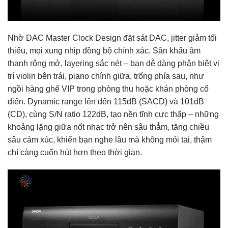
Nhờ DAC Master Clock Design đặt sát DAC, jitter giảm tối
thiểu, mọi xung nhịp đồng bộ chính xác. Sân khấu âm
thanh rộng mở, layering sắc nét – bạn dễ dàng phân biệt vị
trí violin bên trái, piano chính giữa, trống phía sau, như
ngồi hàng ghế VIP trong phòng thu hoặc khán phòng cổ
điển. Dynamic range lên đến 115dB (SACD) và 101dB
(CD), cùng S/N ratio 122dB, tạo nền tĩnh cực thấp – những
khoảng lặng giữa nốt nhạc trở nên sâu thẳm, tăng chiều
sâu cảm xúc, khiến bạn nghe lâu mà không mỏi tai, thậm
chí càng cuốn hút hơn theo thời gian.