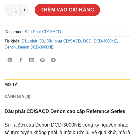
Denon DCD-3000NE số lượng
THÊM VÀO GIỎ HÀNG
Danh mục:
Đầu Phát CD/ SACD
Từ khóa:
Đầu phát CD
,
Đầu phát CD/SACD
,
DCD
,
DCD-3000NE
,
Denon
,
Denon DCD-3000NE
MÔ TẢ
ĐÁNH GIÁ (0)
Đầu phát CD/SACD Denon cao cấp Reference Series
Sự ra đời của Denon DCD-3000NE trong kỷ nguyên nhạc
số trực tuyến không phải là một bước lùi về quá khứ, mà là