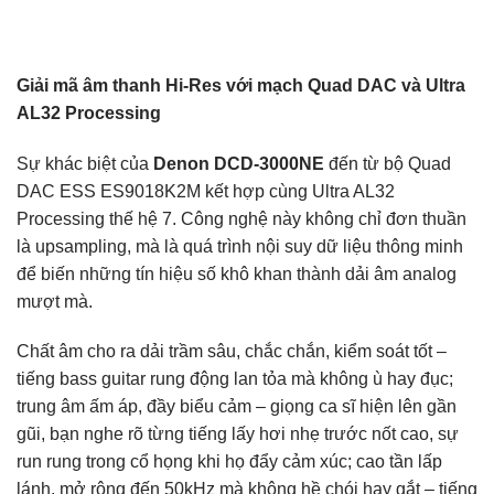
Giải mã âm thanh Hi-Res với mạch Quad DAC và Ultra
AL32 Processing
Sự khác biệt của
Denon DCD-3000NE
đến từ bộ Quad
DAC ESS ES9018K2M kết hợp cùng Ultra AL32
Processing thế hệ 7. Công nghệ này không chỉ đơn thuần
là upsampling, mà là quá trình nội suy dữ liệu thông minh
để biến những tín hiệu số khô khan thành dải âm analog
mượt mà.
Chất âm cho ra dải trầm sâu, chắc chắn, kiểm soát tốt –
tiếng bass guitar rung động lan tỏa mà không ù hay đục;
trung âm ấm áp, đầy biểu cảm – giọng ca sĩ hiện lên gần
gũi, bạn nghe rõ từng tiếng lấy hơi nhẹ trước nốt cao, sự
run rung trong cổ họng khi họ đẩy cảm xúc; cao tần lấp
lánh, mở rộng đến 50kHz mà không hề chói hay gắt – tiếng