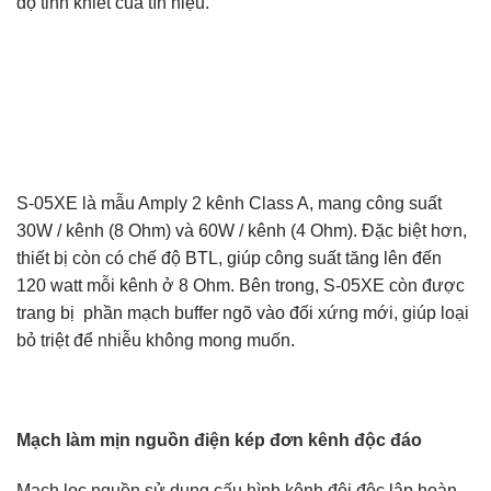
độ tinh khiết của tín hiệu.
S-05XE là mẫu Amply 2 kênh Class A, mang công suất
30W / kênh (8 Ohm) và 60W / kênh (4 Ohm). Đặc biệt hơn,
thiết bị còn có chế độ BTL, giúp công suất tăng lên đến
120 watt mỗi kênh ở 8 Ohm. Bên trong, S-05XE còn được
trang bị phần mạch buffer ngõ vào đối xứng mới, giúp loại
bỏ triệt để nhiễu không mong muốn.
Mạch làm mịn nguồn điện kép đơn kênh độc đáo
Mạch lọc nguồn sử dụng cấu hình kênh đôi độc lập hoàn