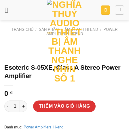
Skip
to
content
TRANG CHỦ
/
SẢN PHẨM
/
ÂM THANH HI-END
/
POWER
AMPLIFIERS HI-END
Esoteric S-05XE, Class A Stereo Power
Amplifier
0
₫
Esoteric S-05XE, Class A Stereo Power Amplifier số lượng
THÊM VÀO GIỎ HÀNG
Danh mục:
Power Amplifiers Hi-end