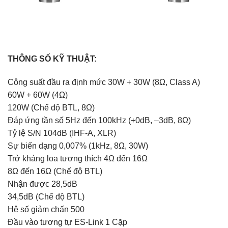
THÔNG SỐ KỸ THUẬT:
Công suất đầu ra định mức 30W + 30W (8Ω, Class A)
60W + 60W (4Ω)
120W (Chế độ BTL, 8Ω)
Đáp ứng tần số 5Hz đến 100kHz (+0dB, –3dB, 8Ω)
Tỷ lệ S/N 104dB (IHF-A, XLR)
Sự biến dạng 0,007% (1kHz, 8Ω, 30W)
Trở kháng loa tương thích 4Ω đến 16Ω
8Ω đến 16Ω (Chế độ BTL)
Nhận được 28,5dB
34,5dB (Chế độ BTL)
Hệ số giảm chấn 500
Đầu vào tương tự ES-Link 1 Cặp