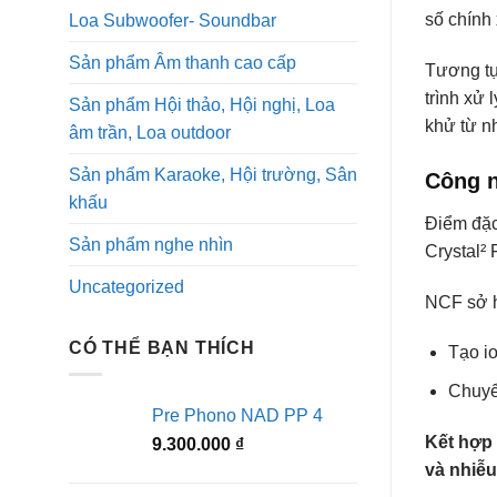
số chính 
Loa Subwoofer- Soundbar
Sản phẩm Âm thanh cao cấp
Tương tự
trình xử 
Sản phẩm Hội thảo, Hội nghị, Loa
khử từ nh
âm trần, Loa outdoor
Sản phẩm Karaoke, Hội trường, Sân
Công n
khấu
Điểm đặc
Sản phẩm nghe nhìn
Crystal²
Uncategorized
NCF sở h
CÓ THỂ BẠN THÍCH
Tạo io
Chuyể
Pre Phono NAD PP 4
Kết hợp 
9.300.000
₫
và nhiễu