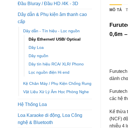
Đầu Bluray / Đầu HD /4K - 3D
MÔ TẢ
Dây dẫn & Phụ kiện âm thanh cao
cấp
Furute
Dây dẫn - Tín hiệu - Lọc nguồn
0,6m 
Dây Ethernet/ USB/ Optical
Dây Loa
Dây nguồn
Dây tín hiệu RCA/ XLR/ Phono
Furutec
Lọc nguồn điện Hi end
dành cho
Kệ Chân Máy / Phụ Kiện Chống Rung
Furutech
Vật Liệu Xử Lý Âm Học Phòng Nghe
các hệ t
Hệ Thống Loa
Kế thừa 
Loa Karaoke di động, Loa Công
(NCF) độ
nghệ & Bluetooth
nhiễu 4 