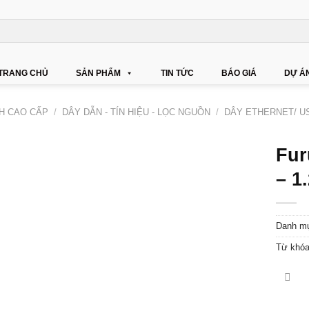
TRANG CHỦ
SẢN PHẨM
TIN TỨC
BÁO GIÁ
DỰ Á
NH CAO CẤP
/
DÂY DẪN - TÍN HIỆU - LỌC NGUỒN
/
DÂY ETHERNET/ US
Fur
– 1
Danh m
Từ khó