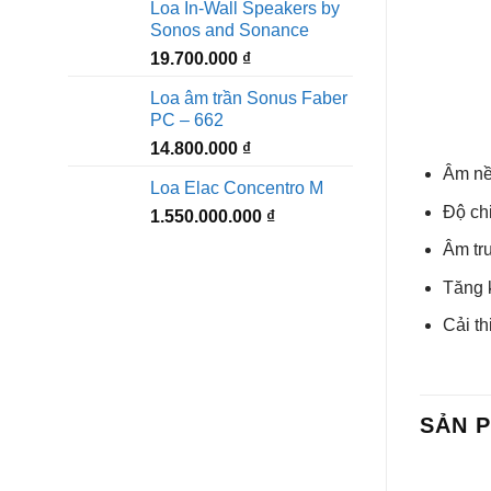
Loa In-Wall Speakers by
Sonos and Sonance
19.700.000
₫
Loa âm trần Sonus Faber
PC – 662
14.800.000
₫
Âm nề
Loa Elac Concentro M
Độ chi
1.550.000.000
₫
Âm tr
Tăng 
Cải th
SẢN 