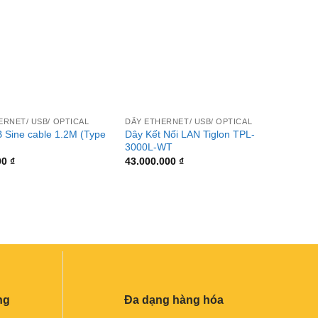
+
+
ERNET/ USB/ OPTICAL
DÂY ETHERNET/ USB/ OPTICAL
DÂY ET
 Sine cable 1.2M (Type
Dây Kết Nối LAN Tiglon TPL-
Dây U
3000L-WT
14.70
00
₫
43.000.000
₫
ng
Đa dạng hàng hóa