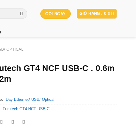
GIỎ HÀNG /
0
₫
GỌI NGAY
N
B/ OPTICAL
utech GT4 NCF USB-C . 0.6m
.2m
ục:
Dây Ethernet/ USB/ Optical
a:
Furutech GT4 NCF USB-C