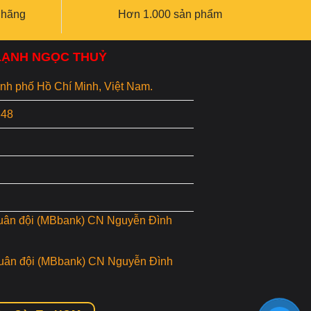
 hãng
Hơn 1.000 sản phẩm
 LẠNH NGỌC THUỶ
hành phố Hồ Chí Minh, Việt Nam.
848
uân đội (MBbank) CN Nguyễn Đình
uân đội (MBbank) CN Nguyễn Đình