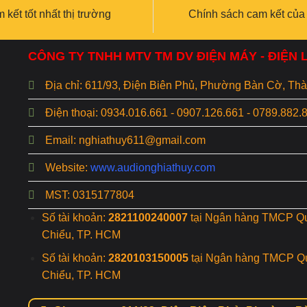
 kết tốt nhất thị trường
Chính sách cam kết của
CÔNG TY TNHH MTV TM DV ĐIỆN MÁY - ĐIỆN
Địa chỉ: 611/93, Điện Biên Phủ, Phường Bàn Cờ, T
Điện thoại: 0934.016.661 - 0907.126.661 - 0789.882.
Email: nghiathuy611@gmail.com
Website:
www.audionghiathuy.com
MST: 0315177804
Số tài khoản:
2821100240007
tại Ngân hàng TMCP Q
Chiểu, TP. HCM
Số tài khoản:
2820103150005
tại Ngân hàng TMCP Q
Chiểu, TP. HCM