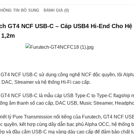
THÔNG TIN BỔ SUNG
ĐÁNH GIÁ (0)
ch GT4 NCF USB-C – Cáp USB4 Hi-End Cho Hệ 
– 1,2m
h GT4 NCF USB-C sử dụng công nghệ NCF độc quyền, lõi Al
 DAC, Streamer và hệ thống Hi-Fi cao cấp.
 GT4 NCF USB-C là mẫu cáp USB Type-C to Type-C flagship mới
hống âm thanh số cao cấp, DAC USB, Music Streamer, Headphone 
triết lý Pure Transmission nổi tiếng của Furutech, GT4 NCF U
c quyền, kết hợp cùng dây dẫn bạc phủ Alpha OCC, hệ thống b
lớp và đầu cắm USB-C mạ vàng dày cao cấp để đảm bảo chất lượ