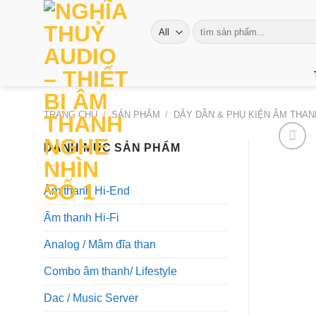
Skip
to
Tìm
kiếm:
content
TRANG CHỦ
/
SẢN PHẨM
/
DÂY DẪN & PHỤ KIỆN ÂM THA
DANH MỤC SẢN PHẨM
Âm thanh Hi-End
Âm thanh Hi-Fi
Analog / Mâm đĩa than
Combo âm thanh/ Lifestyle
Dac / Music Server