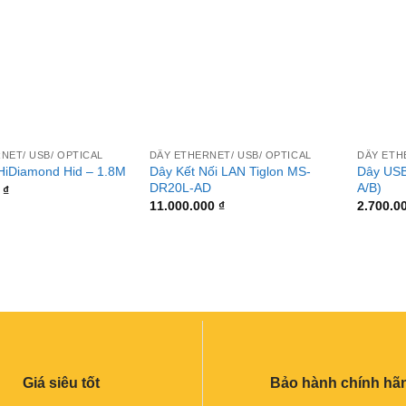
+
+
NET/ USB/ OPTICAL
DÂY ETHERNET/ USB/ OPTICAL
DÂY ETH
Dây Kết Nối LAN Tiglon MS-
Dây USB
HiDiamond Hid – 1.8M
DR20L-AD
A/B)
0
₫
11.000.000
₫
2.700.0
Giá siêu tốt
Bảo hành chính hã