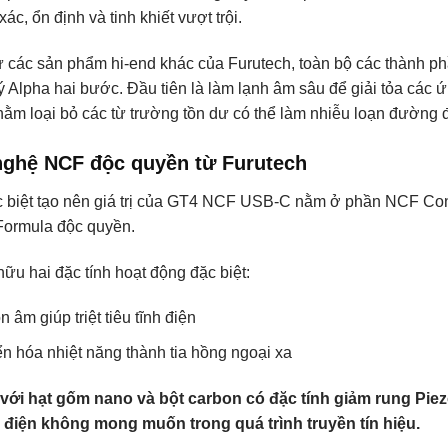
xác, ổn định và tinh khiết vượt trội.
 các sản phẩm hi-end khác của Furutech, toàn bộ các thành phần
lý Alpha hai bước. Đầu tiên là làm lạnh âm sâu để giải tỏa các ứn
ằm loại bỏ các từ trường tồn dư có thể làm nhiễu loạn đường đi
ghệ NCF độc quyền từ Furutech
 biệt tạo nên giá trị của GT4 NCF USB-C nằm ở phần NCF Conn
 Formula độc quyền.
ữu hai đặc tính hoạt động đặc biệt:
n âm giúp triệt tiêu tĩnh điện
n hóa nhiệt năng thành tia hồng ngoại xa
với hạt gốm nano và bột carbon có đặc tính giảm rung Pie
 điện không mong muốn trong quá trình truyền tín hiệu.