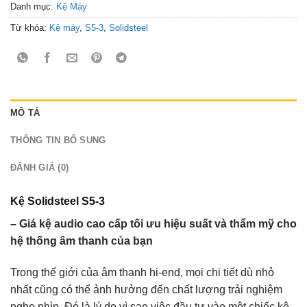
Danh mục:
Kệ Máy
Từ khóa:
Kệ máy
,
S5-3
,
Solidsteel
MÔ TẢ
THÔNG TIN BỔ SUNG
ĐÁNH GIÁ (0)
Kệ Solidsteel S5-3
– Giá kệ audio cao cấp tối ưu hiệu suất và thẩm mỹ cho
hệ thống âm thanh của bạn
Trong thế giới của âm thanh hi-end, mọi chi tiết dù nhỏ
nhất cũng có thể ảnh hưởng đến chất lượng trải nghiệm
nghe nhìn. Đó là lý do vì sao việc đầu tư vào một chiếc kệ