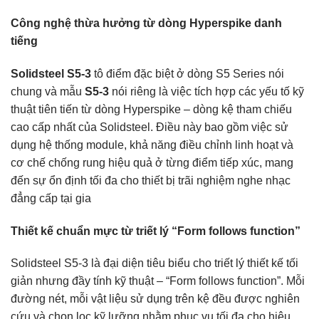
Công nghệ thừa hưởng từ dòng Hyperspike danh
tiếng
Solidsteel S5-3
tô điểm đặc biệt ở dòng S5 Series nói
chung và mẫu
S5-3
nói riêng là việc tích hợp các yếu tố kỹ
thuật tiên tiến từ dòng Hyperspike – dòng kệ tham chiếu
cao cấp nhất của Solidsteel. Điều này bao gồm việc sử
dụng hệ thống module, khả năng điều chỉnh linh hoạt và
cơ chế chống rung hiệu quả ở từng điểm tiếp xúc, mang
đến sự ổn định tối đa cho thiết bị trãi nghiệm nghe nhạc
đẳng cấp tại gia
Thiết kế chuẩn mực từ triết lý “Form follows function”
Solidsteel S5-3 là đại diện tiêu biểu cho triết lý thiết kế tối
giản nhưng đầy tính kỹ thuật – “Form follows function”. Mỗi
đường nét, mỗi vật liệu sử dụng trên kệ đều được nghiên
cứu và chọn lọc kỹ lưỡng nhằm phục vụ tối đa cho hiệu