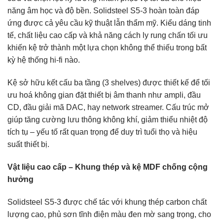
năng âm học và độ bền. Solidsteel S5-3 hoàn toàn đáp
ứng được cả yêu cầu kỹ thuật lẫn thẩm mỹ. Kiểu dáng tinh
tế, chất liệu cao cấp và khả năng cách ly rung chấn tối ưu
khiến kệ trở thành một lựa chọn không thể thiếu trong bất
kỳ hệ thống hi-fi nào.
Kệ sở hữu kết cấu ba tầng (3 shelves) được thiết kế để tối
ưu hoá không gian đặt thiết bị âm thanh như ampli, đầu
CD, đầu giải mã DAC, hay network streamer. Cấu trúc mở
giúp tăng cường lưu thông không khí, giảm thiểu nhiệt độ
tích tụ – yếu tố rất quan trọng để duy trì tuổi thọ và hiệu
suất thiết bị.
Vật liệu cao cấp – Khung thép và kệ MDF chống cộng
hưởng
Solidsteel S5-3 được chế tác với khung thép carbon chất
lượng cao, phủ sơn tĩnh điện màu đen mờ sang trọng, cho