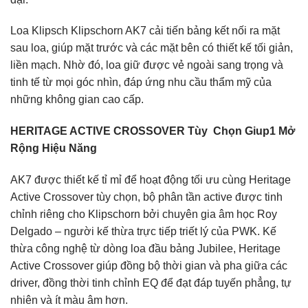
Loa Klipsch Klipschorn AK7 cải tiến bảng kết nối ra mặt
sau loa, giúp mặt trước và các mặt bên có thiết kế tối giản,
liền mạch. Nhờ đó, loa giữ được vẻ ngoài sang trọng và
tinh tế từ mọi góc nhìn, đáp ứng nhu cầu thẩm mỹ của
những không gian cao cấp.
HERITAGE ACTIVE CROSSOVER Tùy Chọn Giup1 Mở
Rộng Hiệu Năng
AK7 được thiết kế tỉ mỉ để hoạt động tối ưu cùng Heritage
Active Crossover tùy chọn, bộ phân tần active được tinh
chỉnh riêng cho Klipschorn bởi chuyên gia âm học Roy
Delgado – người kế thừa trực tiếp triết lý của PWK. Kế
thừa công nghệ từ dòng loa đầu bảng Jubilee, Heritage
Active Crossover giúp đồng bộ thời gian và pha giữa các
driver, đồng thời tinh chỉnh EQ để đạt đáp tuyến phẳng, tự
nhiên và ít màu âm hơn.