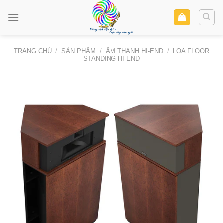
Skip
to
content
TRANG CHỦ
/
SẢN PHẨM
/
ÂM THANH HI-END
/
LOA FLOOR
STANDING HI-END