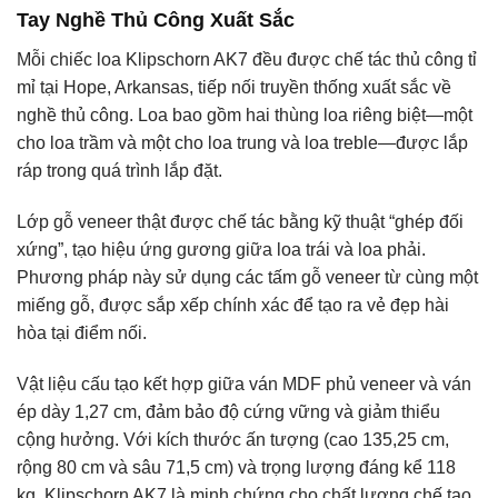
Tay Nghề Thủ Công Xuất Sắc
Mỗi chiếc loa Klipschorn AK7 đều được chế tác thủ công tỉ
mỉ tại Hope, Arkansas, tiếp nối truyền thống xuất sắc về
nghề thủ công. Loa bao gồm hai thùng loa riêng biệt—một
cho loa trầm và một cho loa trung và loa treble—được lắp
ráp trong quá trình lắp đặt.
Lớp gỗ veneer thật được chế tác bằng kỹ thuật “ghép đối
xứng”, tạo hiệu ứng gương giữa loa trái và loa phải.
Phương pháp này sử dụng các tấm gỗ veneer từ cùng một
miếng gỗ, được sắp xếp chính xác để tạo ra vẻ đẹp hài
hòa tại điểm nối.
Vật liệu cấu tạo kết hợp giữa ván MDF phủ veneer và ván
ép dày 1,27 cm, đảm bảo độ cứng vững và giảm thiểu
cộng hưởng. Với kích thước ấn tượng (cao 135,25 cm,
rộng 80 cm và sâu 71,5 cm) và trọng lượng đáng kể 118
kg, Klipschorn AK7 là minh chứng cho chất lượng chế tạo