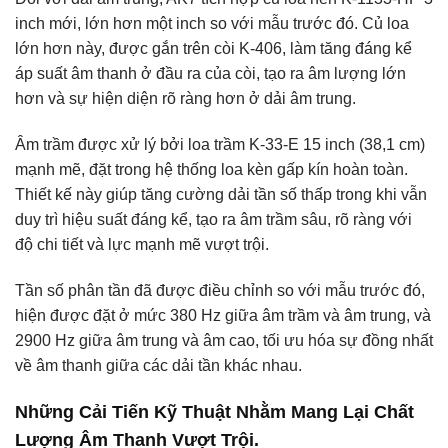
inch mới, lớn hơn một inch so với mẫu trước đó. Củ loa
lớn hơn này, được gắn trên còi K-406, làm tăng đáng kể
áp suất âm thanh ở đầu ra của còi, tạo ra âm lượng lớn
hơn và sự hiện diện rõ ràng hơn ở dải âm trung.
Âm trầm được xử lý bởi loa trầm K-33-E 15 inch (38,1 cm)
mạnh mẽ, đặt trong hệ thống loa kèn gấp kín hoàn toàn.
Thiết kế này giúp tăng cường dải tần số thấp trong khi vẫn
duy trì hiệu suất đáng kể, tạo ra âm trầm sâu, rõ ràng với
độ chi tiết và lực mạnh mẽ vượt trội.
Tần số phân tần đã được điều chỉnh so với mẫu trước đó,
hiện được đặt ở mức 380 Hz giữa âm trầm và âm trung, và
2900 Hz giữa âm trung và âm cao, tối ưu hóa sự đồng nhất
về âm thanh giữa các dải tần khác nhau.
Những Cải Tiến Kỹ Thuật Nhằm Mang Lại Chất
Lượng Âm Thanh Vượt Trội.