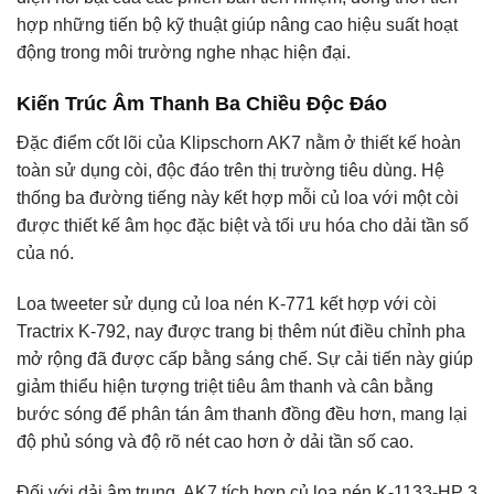
hợp những tiến bộ kỹ thuật giúp nâng cao hiệu suất hoạt
động trong môi trường nghe nhạc hiện đại.
Kiến Trúc Âm Thanh Ba Chiều Độc Đáo
Đặc điểm cốt lõi của Klipschorn AK7 nằm ở thiết kế hoàn
toàn sử dụng còi, độc đáo trên thị trường tiêu dùng. Hệ
thống ba đường tiếng này kết hợp mỗi củ loa với một còi
được thiết kế âm học đặc biệt và tối ưu hóa cho dải tần số
của nó.
Loa tweeter sử dụng củ loa nén K-771 kết hợp với còi
Tractrix K-792, nay được trang bị thêm nút điều chỉnh pha
mở rộng đã được cấp bằng sáng chế. Sự cải tiến này giúp
giảm thiểu hiện tượng triệt tiêu âm thanh và cân bằng
bước sóng để phân tán âm thanh đồng đều hơn, mang lại
độ phủ sóng và độ rõ nét cao hơn ở dải tần số cao.
Đối với dải âm trung, AK7 tích hợp củ loa nén K-1133-HP 3