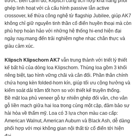
trước. Bên cạnh đó, Klipsch cũng tích hợp khả năng phối
ghép linh hoạt với cả cấu hình passive lẫn active
crossover, kế thừa công nghệ từ flagship Jubilee, giúp AK7
không chỉ giữ nguyên tinh thần cổ điển huyền thoại mà còn
phù hợp hoàn hảo với những hệ thống hi-end hiện đại
ngày nay.mang đến trải nghiệm nghe nhạc chân thực và
giàu cảm xúc.
Klipsch
Klipschorn AK7
vẫn trung thành với triết lý thiết
kế bất hủ của dòng loa Klipschorn. Thùng loa gồm 3 khối
riêng biệt, tạo hình vững chãi và cân đối. Phần thân chính
chứa họng kèn folded-horn kín, giúp tối ưu cộng hưởng và
kiểm soát dải trầm tốt hơn so với thiết kế truyền thống.
Bề mặt loa phủ veneer gỗ tự nhiên ghép đối vân, cho vân
gỗ liền mạch giữa hai loa trong cùng một cặp, đảm bảo sự
hài hòa về thẩm mỹ. Loa có 3 lựa chọn màu cao cấp:
American Walnut, American Auburn và Black Ash, dễ dàng
phối hợp với mọi không gian nội thất từ cổ điển tới hiện
đại.