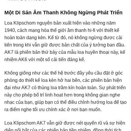
Một Di Sản Âm Thanh Không Ngừng Phát Triển
Loa Klipschorn nguyên bản xuất hiện vào những năm
1940, cách mạng hóa thế giới âm thanh hi-fi với thiết kế
hoàn toàn dạng kèn. Kể từ đó, nó không ngừng được cải
tiến trong khi vẫn giữ được bản chất của ý tưởng ban đầu.
AK7 là phiên bản thứ bảy của mẫu loa huyền thoại này, kế
nhiệm AK6 với một số cải tiến đáng kể.
Không giống như các thế hệ trước đây yêu cầu đặt ở góc
phòng do thiết kế loa kèn hở hai bên, các phiên bản hiện
đại như AK7 có thùng loa trầm kín hoàn toàn. Sự phát triển
này cho phép bố trí linh hoạt hơn trong không gian nghe
nhạc của bạn, giúp bạn có thể điều chỉnh hướng loa để tạo
ra điểm nghe tối ưu chính xác ở nơi bạn muốn.
Loa Klipschorn AK7 vẫn giữ được nét quyến rũ và sự hiện
diện nổi bật của các phiên bản tiền nhiệm, đồng thời tích