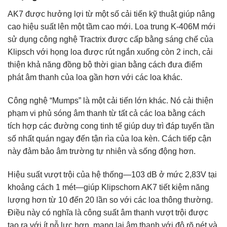
AK7 được hưởng lợi từ một số cải tiến kỹ thuật giúp nâng
cao hiệu suất lên một tầm cao mới. Loa trung K-406M mới
sử dụng công nghệ Tractrix được cấp bằng sáng chế của
Klipsch với họng loa được rút ngắn xuống còn 2 inch, cải
thiện khả năng đồng bộ thời gian bằng cách đưa điểm
phát âm thanh của loa gần hơn với các loa khác.
Công nghệ “Mumps” là một cải tiến lớn khác. Nó cải thiện
phạm vi phủ sóng âm thanh từ tất cả các loa bằng cách
tích hợp các đường cong tinh tế giúp duy trì đáp tuyến tần
số nhất quán ngay đến tận rìa của loa kèn. Cách tiếp cận
này đảm bảo âm trường tự nhiên và sống động hơn.
Hiệu suất vượt trội của hệ thống—103 dB ở mức 2,83V tại
khoảng cách 1 mét—giúp Klipschorn AK7 tiết kiệm năng
lượng hơn từ 10 đến 20 lần so với các loa thông thường.
Điều này có nghĩa là công suất âm thanh vượt trội được
tạo ra với ít nỗ lực hơn, mang lại âm thanh với độ rõ nét và