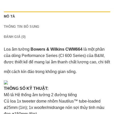
MÔ TẢ
THÔNG TIN BỔ SUNG
ĐÁNH GIÁ (0)
Loa âm tường
Bowers & Wilkins CWM664
là một phần
của dòng Performance Series (CI 600 Series) của B&W,
được thiết kế để mang lại âm thanh chất lượng cao, chi tiết
một cách kín đáo trong không gian sống.
THÔNG SỐ KỸ THUẬT:
Mô tả Hệ thống âm tường 2 đường tiếng
Củ loa 1x tweeter dome nhôm Nautilus™ tube-loaded
ø25mm (1in); 1x woofer/midrange nón sợi thủy tinh màu
đen ø150mm (6in)