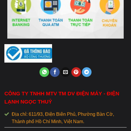
CÔNG TY TNHH MTV TM DV ĐIỆN MÁY - ĐIỆN
LẠNH NGỌC THUỶ
Địa chỉ: 611/93, Điện Biên Phủ, Phường Bàn Cờ,
Thành phố Hồ Chí Minh, Việt Nam.