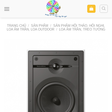
Skip
to
content
TRANG CHỦ
/
SẢN PHẨM
/
SẢN PHẨM HỘI THẢO, HỘI NGHỊ,
LOA ÂM TRẦN, LOA OUTDOOR
/
LOA ÂM TRẦN, TREO TƯỜNG