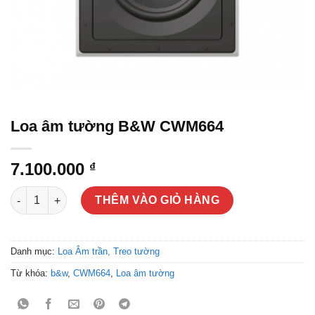
Loa âm tường B&W CWM664
7.100.000
₫
Loa âm tường B&W CWM664 số lượng
THÊM VÀO GIỎ HÀNG
Danh mục:
Loa Âm trần, Treo tường
Từ khóa:
b&w
,
CWM664
,
Loa âm tường