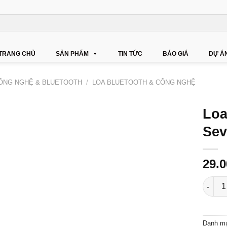
TRANG CHỦ
SẢN PHẨM
TIN TỨC
BÁO GIÁ
DỰ Á
CÔNG NGHỆ & BLUETOOTH
/
LOA BLUETOOTH & CÔNG NGHỆ
Loa
Sev
29.
Loa Bl
Danh m