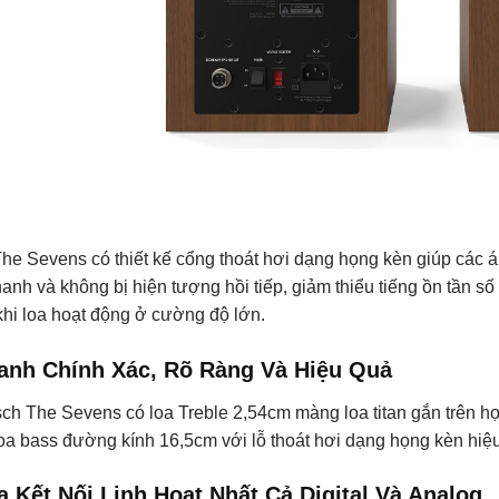
The Sevens có thiết kế cổng thoát hơi dạng họng kèn giúp các 
anh và không bị hiện tượng hồi tiếp, giảm thiểu tiếng ồn tần s
khi loa hoạt động ở cường độ lớn.
nh Chính Xác, Rõ Ràng Và Hiệu Quả
sch The Sevens có loa Treble 2,54cm màng loa titan gắn trên họ
oa bass đường kính 16,5cm với lỗ thoát hơi dạng họng kèn hiệu
a Kết Nối Linh Hoạt Nhất Cả Digital Và Analog