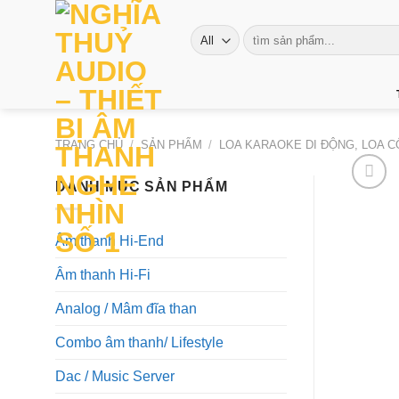
Skip
to
Tìm
kiếm:
content
TRANG CHỦ
/
SẢN PHẨM
/
LOA KARAOKE DI ĐỘNG, LOA 
DANH MỤC SẢN PHẨM
Âm thanh Hi-End
Âm thanh Hi-Fi
Analog / Mâm đĩa than
Combo âm thanh/ Lifestyle
Dac / Music Server