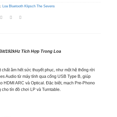
a:
Loa Bluetooth Klipsch The Sevens
Bit/192kHz Tích Hợp Trong Loa
t chất âm hết sức thuyết phục, như một hệ thống rời
i-Res Audio từ máy tính qua cổng USB Type B, giúp
ào HDMI ARC và Optical. Đặc biệt, mạch Pre-Phono
g cho tín đồ chơi LP và Turntable.