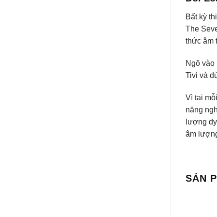
Bất kỳ th
The Seve
thức âm 
Ngõ vào 
Tivi và 
Vì tai m
năng ngh
lượng dy
âm lượng
SẢN 