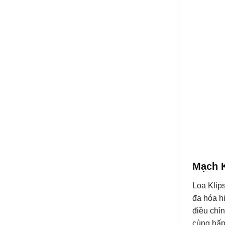
Mạch K
Loa Klips
đa hóa h
điều chỉ
cùng hấp