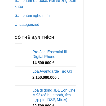
Sản phẩm Karaoke, Hội trường, Sân
khấu
Sản phẩm nghe nhìn
Uncategorized
CÓ THỂ BẠN THÍCH
Pro-Ject Essential III
Digital Phono
14.500.000
₫
Loa Avantgarde Trio G3
2.150.000.000
₫
Loa di động JBL Eon One
MK2 (có bluetooth, tích
hợp pin, DSP, Mixer)
32.500.000
₫