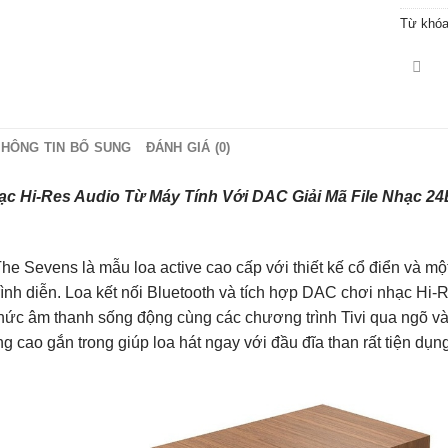
Từ khó
THÔNG TIN BỔ SUNG
ĐÁNH GIÁ (0)
c Hi-Res Audio Từ Máy Tính Với DAC Giải Mã File Nhạc 24
he Sevens là mẫu loa active cao cấp với thiết kế cổ điển và mộ
 trình diễn. Loa kết nối Bluetooth và tích hợp DAC chơi nhạc H
hức âm thanh sống động cùng các chương trình Tivi qua ngõ v
g cao gắn trong giúp loa hát ngay với đầu đĩa than rất tiện dụn