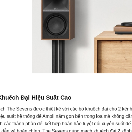
huếch Đại Hiệu Suất Cao
ch The Sevens được thiết kế với các bộ khuếch đại cho 2 kênh r
iệu suất hệ thống để Ampli nằm gọn bên trong loa mà không cần
nh các thành phần để kết hợp hoàn hảo tuyệt đối xuyên suốt để 
 dẫn và hoàn chỉnh. The Sevens dùng mạch khuếch đại 2 kênh đ