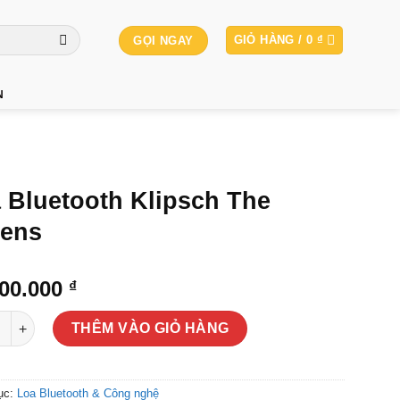
GIỎ HÀNG /
0
₫
GỌI NGAY
N
 Bluetooth Klipsch The
ens
000.000
₫
uetooth Klipsch The Sevens số lượng
THÊM VÀO GIỎ HÀNG
ục:
Loa Bluetooth & Công nghệ