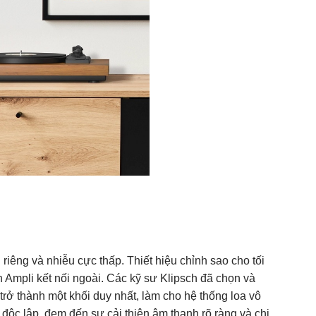
iêng và nhiễu cực thấp. Thiết hiệu chỉnh sao cho tối
 Ampli kết nối ngoài. Các kỹ sư Klipsch đã chọn và
trở thành một khối duy nhất, làm cho hệ thống loa vô
ộc lập, đem đến sự cải thiện âm thanh rõ ràng và chi