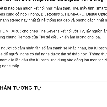
iết bị nào bạn muốn kết nối như mâm than, Tivi, máy tính, smar
ns cũng có ngõ Phono, Bluetooth® 5, HDMI-ARC, Digital Opti
thanh stereo hay nhất từ hệ thống loa đẹp và phong cách nhất h
HDMI (ARC) cho phép The Sevens kết nối với TV, lấy nguồn âm 
dùng chung Remote của Tivi để điều khiển âm lượng cho loa.
ỗi người có cảm nhận tần số âm thanh sẽ khác nhau, loa Klipsc
e để người nghe có thể nghe được tần số thấp hơn. Thông thườ
namic là lần đầu tiên Klipsch ứng dụng vào dòng loa monitor
 nghe thấp.
PHẨM TƯƠNG TỰ