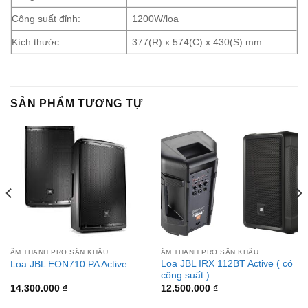
Công suất đỉnh:
1200W/loa
Kích thước:
377(R) x 574(C) x 430(S) mm
SẢN PHẨM TƯƠNG TỰ
ÂM THANH PRO SÂN KHẤU
ÂM THANH PRO SÂN KHẤU
Loa JBL IRX 112BT Active ( có
Loa JBL EON710 PA Active
công suất )
14.300.000
₫
12.500.000
₫