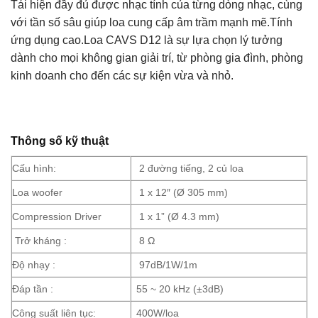
Tái hiện đầy đủ được nhạc tính của từng dòng nhạc, cùng
với tần số sâu giúp loa cung cấp âm trầm mạnh mẽ.Tính
ứng dụng cao.Loa CAVS D12 là sự lựa chọn lý tưởng
dành cho mọi không gian giải trí, từ phòng gia đình, phòng
kinh doanh cho đến các sự kiện vừa và nhỏ.
Thông số kỹ thuật
Cấu hình:
2 đường tiếng, 2 củ loa
Loa woofer
1 x 12″ (Ø 305 mm)
Compression Driver
1 x 1” (Ø 4.3 mm)
Trở kháng :
8 Ω
Độ nhạy :
97dB/1W/1m
Đáp tần :
55 ~ 20 kHz (±3dB)
Công suất liên tục:
400W/loa