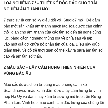
LOA NGHIÊNG 7 ° – THIẾT KẾ ĐỘC ĐÁO CHO TRẢI
NGHIỆM ÂM THANH MỚI
7 thực sự là con số kỳ diệu đối với Studio7 mới. Để đảm
bảo một sân khấu âm thanh mạch lạc, loa đươc căn chỉnh
thời gian cho âm thanh của các tần số đến tái nghe cùng
lúc, bằng cách nghiêng thùng loa về phía sau và lắp
vào một giá đỡ chứa bộ phân tần của loa. Điều này giúp
giảm thiểu về độ trễ thời gian có thể xảy ra giữa âm tần số
cao và âm tần số thấp.
2 MÀU SẮC – LẤY CẢM HỨNG THIÊN NHIÊN CỦA
VÙNG BẮC ÂU
Màu sắc được chọn từ bảng màu phong cảnh xứ
Scandinavia: màu xanh đậm được lấy cảm hứng từ vịnh
hẹp Na Uy và đám mây xám từ sương mù treo trên Rừng
Phần Lan. Vịnh hẹp màu xanh lam đặc trưng của chúng tôi