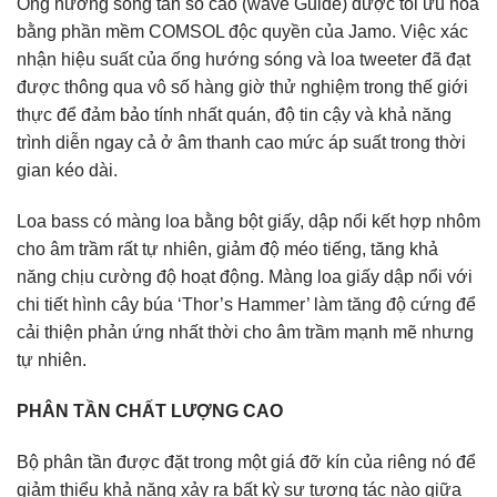
Ống hướng sóng tần số cao (wave Guide) được tối ưu hóa
bằng phần mềm COMSOL độc quyền của Jamo. Việc xác
nhận hiệu suất của ống hướng sóng và loa tweeter đã đạt
được thông qua vô số hàng giờ thử nghiệm trong thế giới
thực để đảm bảo tính nhất quán, độ tin cậy và khả năng
trình diễn ngay cả ở âm thanh cao mức áp suất trong thời
gian kéo dài.
Loa bass có màng loa bằng bột giấy, dập nổi kết hợp nhôm
cho âm trầm rất tự nhiên, giảm độ méo tiếng, tăng khả
năng chịu cường độ hoạt động. Màng loa giấy dập nổi với
chi tiết hình cây búa ‘Thor’s Hammer’ làm tăng độ cứng để
cải thiện phản ứng nhất thời cho âm trầm mạnh mẽ nhưng
tự nhiên.
PHÂN TẦN CHẤT LƯỢNG CAO
Bộ phân tần được đặt trong một giá đỡ kín của riêng nó để
giảm thiểu khả năng xảy ra bất kỳ sự tương tác nào giữa