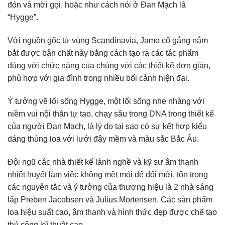
đón và mời gọi, hoặc như cách nói ở Đan Mạch là
“Hygge”.
Với nguồn gốc từ vùng Scandinavia, Jamo cố gắng nắm
bắt được bản chất này bằng cách tạo ra các tác phẩm
đúng với chức năng của chúng với các thiết kế đơn giản,
phù hợp với gia đình trong nhiều bối cảnh hiện đại.
Ý tưởng về lối sống Hygge, một lối sống nhẹ nhàng với
niềm vui nội thân tự tạo, chạy sâu trong DNA trong thiết kế
của người Đan Mạch, là lý do tại sao có sự kết hợp kiểu
dáng thùng loa với lưới đậy mềm và màu sắc Bắc Âu.
Đội ngũ các nhà thiết kế lành nghề và kỹ sư âm thanh
nhiệt huyết làm việc không mệt mỏi để đổi mới, tôn trọng
các nguyên tắc và ý tưởng của thương hiệu là 2 nhà sáng
lập Preben Jacobsen và Julius Mortensen. Các sản phẩm
loa hiệu suất cao, âm thanh và hình thức đẹp được chế tạo
thủ công kỹ thuật cao.