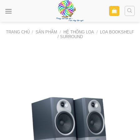
Skip
to
content
TRANG CHỦ
/
SẢN PHẨM
/
HỆ THỐNG LOA
/
LOA BOOKSHELF
/ SURROUND