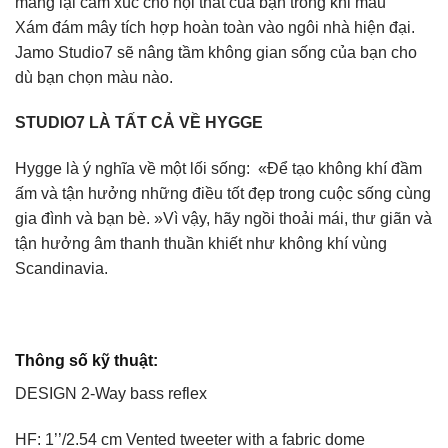
mang lại cảm xúc cho nội thất của bạn trong khi màu
Xám đám mây tích hợp hoàn toàn vào ngôi nhà hiện đại.
Jamo Studio7 sẽ nâng tầm không gian sống của bạn cho
dù bạn chọn màu nào.
STUDIO7 LÀ TẤT CẢ VỀ HYGGE
Hygge là ý nghĩa về một lối sống: «Để tạo không khí đầm
ấm và tận hưởng những điều tốt đẹp trong cuộc sống cùng
gia đình và bạn bè. »Vì vậy, hãy ngồi thoải mái, thư giãn và
tận hưởng âm thanh thuần khiết như không khí vùng
Scandinavia.
Thông số kỹ thuật:
DESIGN 2-Way bass reflex
HF: 1’’/2.54 cm Vented tweeter with a fabric dome