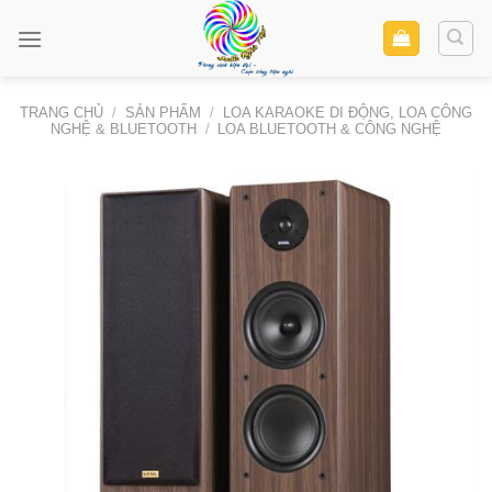
Skip
to
content
TRANG CHỦ
/
SẢN PHẨM
/
LOA KARAOKE DI ĐỘNG, LOA CÔNG
NGHỆ & BLUETOOTH
/
LOA BLUETOOTH & CÔNG NGHỆ