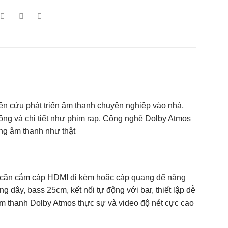
n cứu phát triển âm thanh chuyên nghiệp vào nhà,
ộng và chi tiết như phim rạp. Công nghệ Dolby Atmos
ứng âm thanh như thật
ỉ cần cắm cáp HDMI đi kèm hoặc cáp quang để nâng
 dây, bass 25cm, kết nối tự động với bar, thiết lập dễ
 âm thanh Dolby Atmos thực sự và video độ nét cực cao