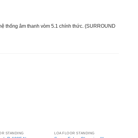
 hệ thống âm thanh vòm 5.1 chính thức. (SURROUND
+
+
OR STANDING
LOA FLOOR STANDING
LOA F