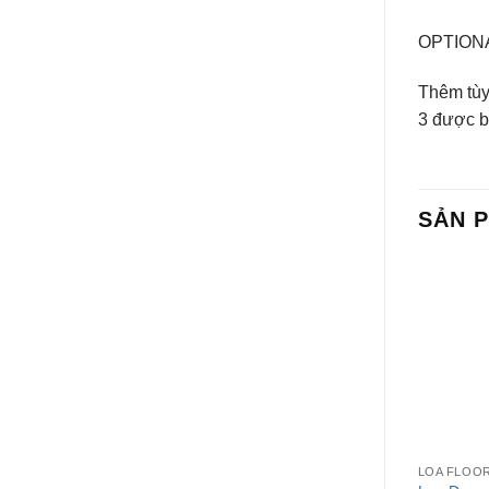
OPTION
Thêm tùy
3 được b
SẢN 
+
LOA FLOO