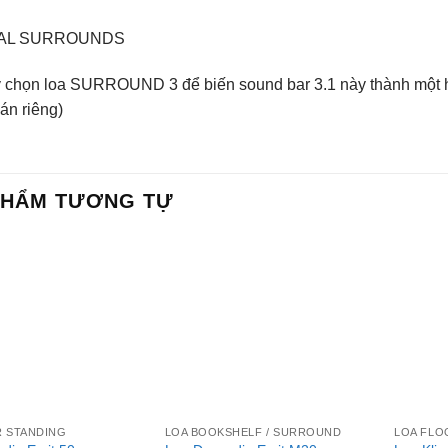
AL SURROUNDS
 chọn loa SURROUND 3 để biến sound bar 3.1 này thành một
án riêng)
PHẨM TƯƠNG TỰ
+
+
R STANDING
LOA BOOKSHELF / SURROUND
LOA FLO