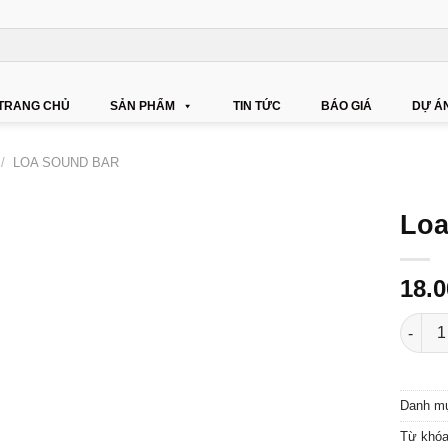
TRANG CHỦ
SẢN PHẨM
TIN TỨC
BÁO GIÁ
DỰ Á
/
LOA SOUND BAR
Loa
18.
Loa Kl
Danh m
Từ khó