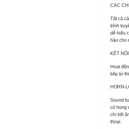
CÁC CH
Tất cả c
trình tru
dễ hiểu c
hảo cho 
KẾT NỐ
Hoạt động
tiếp từ t
HORN-
Sound ba
có họng 
chi tiết
thoại.