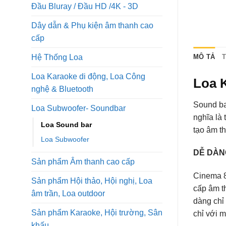
Đầu Bluray / Đầu HD /4K - 3D
Dây dẫn & Phụ kiện âm thanh cao
cấp
Hệ Thống Loa
MÔ TẢ
Loa Karaoke di động, Loa Công
Loa 
nghệ & Bluetooth
Sound ba
Loa Subwoofer- Soundbar
nghĩa là
Loa Sound bar
tạo âm t
Loa Subwoofer
DỄ DÀN
Sản phẩm Âm thanh cao cấp
Cinema 8
Sản phẩm Hội thảo, Hội nghị, Loa
cấp âm t
âm trần, Loa outdoor
dàng chỉ
Sản phẩm Karaoke, Hội trường, Sân
chỉ với 
khấu