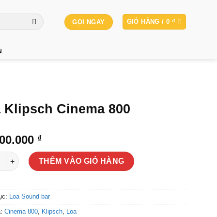
GIỎ HÀNG /
0
₫
GỌI NGAY
N
 Klipsch Cinema 800
000.000
₫
ipsch Cinema 800 số lượng
THÊM VÀO GIỎ HÀNG
ục:
Loa Sound bar
a:
Cinema 800
,
Klipsch
,
Loa