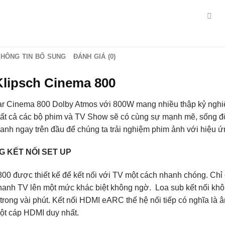
THÔNG TIN BỔ SUNG
ĐÁNH GIÁ (0)
Klipsch Cinema 800
r Cinema 800 Dolby Atmos với 800W mang nhiều thập kỷ nghiê
 tất cả các bộ phim và TV Show sẽ có cùng sự mạnh mẽ, sống đ
hanh ngay trên đầu để chúng ta trải nghiệm phim ảnh với hiệu 
G KẾT NỐI SET UP
00 được thiết kế để kết nối với TV một cách nhanh chóng. Ch
hanh TV lên một mức khác biệt không ngờ. Loa sub kết nối không
 trong vài phút. Kết nối HDMI eARC thế hệ nối tiếp có nghĩa là
một cáp HDMI duy nhất.