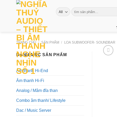
Skip
to
Tìm
kiếm:
content
TRANG CHỦ
/
SẢN PHẨM
/
LOA SUBWOOFER- SOUNDBAR
DANH MỤC SẢN PHẨM
Âm thanh Hi-End
Âm thanh Hi-Fi
Analog / Mâm đĩa than
Combo âm thanh/ Lifestyle
Dac / Music Server