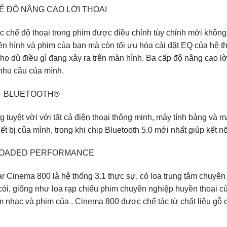
Ế ĐỘ NÂNG CAO LỜI THOẠI
ác chế độ thoại trong phim được điều chỉnh tùy chỉnh mới không
yền hình và phim của bạn mà còn tối ưu hóa cài đặt EQ của hệ th
ho dù điều gì đang xảy ra trên màn hình. Ba cấp độ nâng cao lờ
nhu cầu của mình.
I BLUETOOTH®
 tuyệt vời với tất cả điện thoại thông minh, máy tính bảng và m
hiết bị của mình, trong khi chip Bluetooth 5.0 mới nhất giúp kết n
LOADED PERFORMANCE
r Cinema 800 là hệ thống 3.1 thực sự, có loa trung tâm chuyên 
còi, giống như loa rạp chiếu phim chuyên nghiệp huyền thoại 
 âm nhạc và phim của . Cinema 800 được chế tác từ chất liệu gỗ