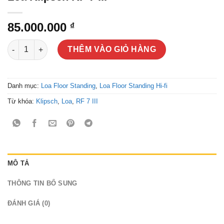
85.000.000
₫
Loa Klipsch RF 7 III số lượng
THÊM VÀO GIỎ HÀNG
Danh mục:
Loa Floor Standing
,
Loa Floor Standing Hi-fi
Từ khóa:
Klipsch
,
Loa
,
RF 7 III
MÔ TẢ
THÔNG TIN BỔ SUNG
ĐÁNH GIÁ (0)