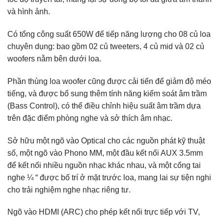
và hình ảnh.
Có tổng công suất 650W để tiếp năng lượng cho 08 củ loa
chuyên dụng: bao gồm 02 củ tweeters, 4 củ mid và 02 củ
woofers nằm bên dưới loa.
Phần thùng loa woofer cũng được cải tiến để giảm độ méo
tiếng, và được bổ sung thêm tính năng kiểm soát âm trầm
(Bass Control), có thể điều chỉnh hiệu suất âm trầm dựa
trên đặc điểm phòng nghe và sở thích âm nhạc.
Sở hữu một ngõ vào Optical cho các nguồn phát kỹ thuật
số, một ngõ vào Phono MM, một đầu kết nối AUX 3.5mm
để kết nối nhiều nguồn nhạc khác nhau, và một cổng tai
nghe ¼ “ được bố trí ở mặt trước loa, mang lai sự tiện nghi
cho trải nghiệm nghe nhạc riêng tư.
Ngõ vào HDMI (ARC) cho phép kết nối trực tiếp với TV,