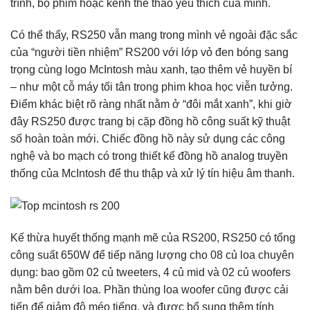
trình, bộ phim hoặc kênh thể thao yêu thích của mình.
Có thể thấy, RS250 vẫn mang trong mình vẻ ngoài đặc sắc
của “người tiền nhiệm” RS200 với lớp vỏ đen bóng sang
trọng cùng logo McIntosh màu xanh, tạo thêm vẻ huyền bí
– như một cỗ máy tối tân trong phim khoa học viễn tưởng.
Điểm khác biệt rõ ràng nhất nằm ở “đôi mắt xanh”, khi giờ
đây RS250 được trang bị cặp đồng hồ công suất kỹ thuật
số hoàn toàn mới. Chiếc đồng hồ này sử dụng các công
nghệ và bo mạch có trong thiết kế đồng hồ analog truyền
thống của McIntosh để thu thập và xử lý tín hiệu âm thanh.
Kế thừa huyết thống mạnh mẽ của RS200, RS250 có tổng
công suất 650W để tiếp năng lượng cho 08 củ loa chuyên
dụng: bao gồm 02 củ tweeters, 4 củ mid và 02 củ woofers
nằm bên dưới loa. Phần thùng loa woofer cũng được cải
tiến để giảm độ méo tiếng, và được bổ sung thêm tính