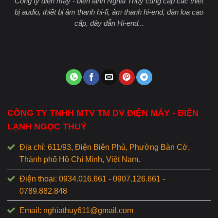
Công ty điện máy - điện lạnh Nghĩa Thuỷ cung cấp các thiết
bị audio, thiết bị âm thanh hi-fi, âm thanh hi-end, dàn loa cao
cấp, dây dẫn Hi-end...
CÔNG TY TNHH MTV TM DV ĐIỆN MÁY - ĐIỆN
LẠNH NGỌC THUỶ
Địa chỉ: 611/93, Điện Biên Phủ, Phường Bàn Cờ,
Thành phố Hồ Chí Minh, Việt Nam.
Điện thoại: 0934.016.661 - 0907.126.661 -
0789.882.848
Email: nghiathuy611@gmail.com