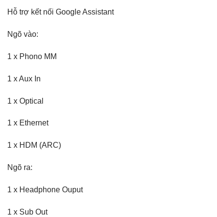
Hỗ trợ kết nối Google Assistant
Ngõ vào:
1 x Phono MM
1 x Aux In
1 x Optical
1 x Ethernet
1 x HDM (ARC)
Ngõ ra:
1 x Headphone Ouput
1 x Sub Out