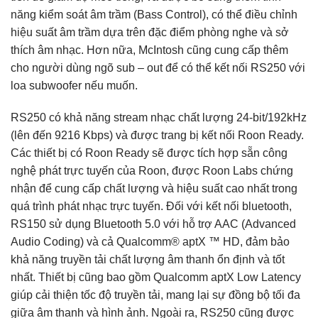
năng kiểm soát âm trầm (Bass Control), có thể điều chỉnh
hiệu suất âm trầm dựa trên đặc điểm phòng nghe và sở
thích âm nhạc. Hơn nữa, McIntosh cũng cung cấp thêm
cho người dùng ngõ sub – out để có thể kết nối RS250 với
loa subwoofer nếu muốn.
RS250 có khả năng stream nhạc chất lượng 24-bit/192kHz
(lên đến 9216 Kbps) và được trang bị kết nối Roon Ready.
Các thiết bị có Roon Ready sẽ được tích hợp sẵn công
nghệ phát trực tuyến của Roon, được Roon Labs chứng
nhận để cung cấp chất lượng và hiệu suất cao nhất trong
quá trình phát nhạc trực tuyến. Đối với kết nối bluetooth,
RS150 sử dụng Bluetooth 5.0 với hỗ trợ AAC (Advanced
Audio Coding) và cả Qualcomm® aptX ™ HD, đảm bảo
khả năng truyền tải chất lượng âm thanh ổn định và tốt
nhất. Thiết bị cũng bao gồm Qualcomm aptX Low Latency
giúp cải thiện tốc độ truyền tải, mang lại sự đồng bộ tối đa
giữa âm thanh và hình ảnh. Ngoài ra, RS250 cũng được