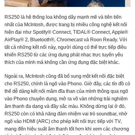
RS250 là hệ thống loa không dây mạnh mẽ và tiên tiến
nhất của McIntosh, được trang bị nhiều công nghệ kết nối
hiện đại như Spotify® Connect, TIDAL® Connect, Apple®
AirPlay® 2, Bluetooth®, Chromecast và Roon Ready. Với
tất cả những kết nối này, người dùng có thể trực tiếp điều
khiển RS250 từ các ứng dụng phát nhạc trực tuyến yêu
thích của mình mà không cần ứng đụng đặc biệt khác.
Ngoài ra, McIntosh cũng đã bổ sung một kết nối đặc biệt
cho RS250, chính là ngõ vào Phono. Giờ đây, các tín đồ có
thể dễ dàng kết nối mâm đĩa than của mình thông qua ngõ
vào Phono chuyên dụng, mở ra vô vàn những trải nghiệm
âm thanh đa dạng và đầy sắc màu. Không dừng lại ở đó,
RS250 còn có khả năng đảm nhiệm vai trò soundbar, nhờ
ngõ vào HDMI (ARC) cho phép kết nối trực tiếp với TV,
mang đến hiệu suất âm thanh tốt hơn khi xem các chương