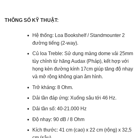
THÔNG SỐ KỸ THUẬT:
Hệ thống
: Loa Bookshelf / Standmounter 2
đường tiếng (2-way).
Củ loa Treble
: Sử dụng màng dome vải 25mm
tùy chỉnh từ hãng Audax (Pháp), kết hợp với
họng kèn đường kính 17cm giúp tăng độ nhạy
và mở rộng không gian âm hình.
Trở kháng
: 8 Ohm.
Dải tần đáp ứng
: Xuống sâu tới 46 Hz.
Dải tần số: 40-21.000 Hz
Độ nhạy: 90 dB / 8 Ohm
Kích thước: 41 cm (cao) x 22 cm (rộng) x 32,5
cm (sâu)