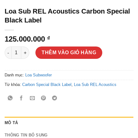
Loa Sub REL Acoustics Carbon Special
Black Label
125.000.000
₫
Loa Sub REL Acoustics Carbon Special Black Label số lượng
THÊM VÀO GIỎ HÀNG
Danh mục:
Loa Subwoofer
Từ khóa:
Carbon Special Black Label
,
Loa Sub REL Acoustics
MÔ TẢ
THÔNG TIN BỔ SUNG