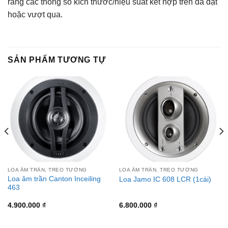
rằng các thông số kích thước/hiệu suất kết hợp trên đã đạt
hoặc vượt qua.
SẢN PHẨM TƯƠNG TỰ
LOA ÂM TRẦN, TREO TƯỜNG
LOA ÂM TRẦN, TREO TƯỜNG
Loa âm trần Canton Inceiling
Loa Jamo IC 608 LCR (1cái)
463
4.900.000
₫
6.800.000
₫