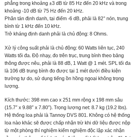
phẳng trong khoảng ±3 dB từ 85 Hz đến 20 kHz và trong
khoảng -10 dB từ 75 Hz đến 20 kHz.
Phân tán định danh, tại điểm -6 dB, phải là 82° nón, trung
bình từ 1 kHz đến 10 kHz.
Trở kháng định danh phải là chủ động: 8 Ohms.
Xử lý công suất phải là chủ động: 60 Watts liên tục, 240
Watts tối đa. Độ nhạy, đo trên trục, trung bình theo băng
thông được nêu, phải là 88 dB, 1 Watt @ 1 mét. SPL tối đa
là 106 dB trung bình đo được tại 1 mét dưới điều kiện
trường tự do, sử dụng tiếng ồn hồng ngoại không trọng
lượng.
Kích thước: 398 mm cao x 251 mm rộng x 198 mm sâu
(15.7″ x 9.88″ x 7.80″). Trọng lượng net: 8.7 kg (19.2 lbs).
Hệ thống loa phải là Tannoy DVS 801. Không có hệ thống
loa nào khác sẽ được chấp nhận trừ khi dữ liệu được nộp
từ một phòng thí nghiệm kiểm nghiệm độc lập xác nhận