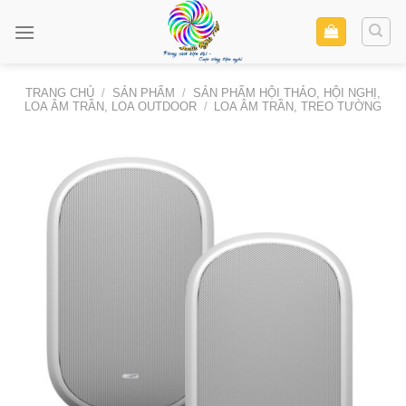
Skip
to
content
TRANG CHỦ
/
SẢN PHẨM
/
SẢN PHẨM HỘI THẢO, HỘI NGHỊ,
LOA ÂM TRẦN, LOA OUTDOOR
/
LOA ÂM TRẦN, TREO TƯỜNG