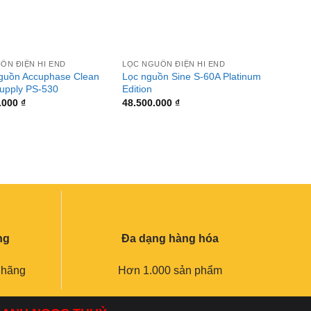
+
+
ỒN ĐIỆN HI END
LỌC NGUỒN ĐIỆN HI END
LỌC N
nguồn Accuphase Clean
Lọc nguồn Sine S-60A Platinum
Nguồn 
upply PS-530
Edition
4000 
.000
₫
48.500.000
₫
980.0
ng
Đa dạng hàng hóa
 hãng
Hơn 1.000 sản phẩm