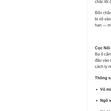
chắc tối 
Bốn chân 
bị số vào
hạn — ma
Cọc Nối
Ba ổ cắm 
đầu vào 
cách ly 
Thông s
Vỏ m
Ngõ v