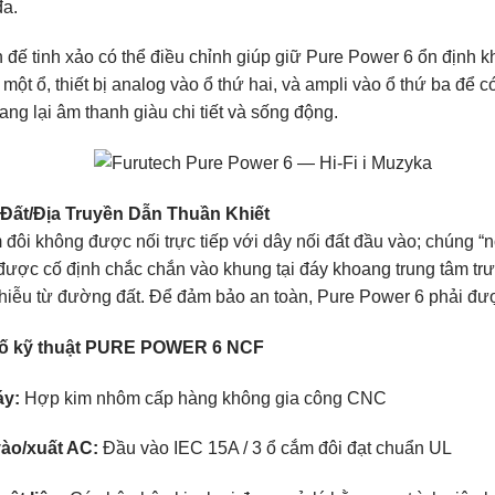
đa.
đế tinh xảo có thể điều chỉnh giúp giữ Pure Power 6 ổn định khi
 một ổ, thiết bị analog vào ổ thứ hai, và ampli vào ổ thứ ba để
ng lại âm thanh giàu chi tiết và sống động.
 Đất/Địa Truyền Dẫn Thuần Khiết
đôi không được nối trực tiếp với dây nối đất đầu vào; chúng “n
được cố định chắc chắn vào khung tại đáy khoang trung tâm tr
nhiễu từ đường đất. Để đảm bảo an toàn, Pure Power 6 phải đư
ố kỹ thuật PURE POWER 6 NCF
áy:
Hợp kim nhôm cấp hàng không gia công CNC
ào/xuất AC:
Đầu vào IEC 15A / 3 ổ cắm đôi đạt chuẩn UL