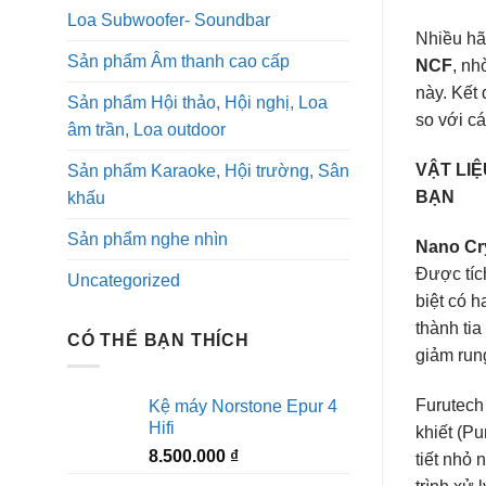
Loa Subwoofer- Soundbar
Nhiều hã
Sản phẩm Âm thanh cao cấp
NCF
, nh
này. Kết
Sản phẩm Hội thảo, Hội nghị, Loa
so với c
âm trần, Loa outdoor
VẬT LI
Sản phẩm Karaoke, Hội trường, Sân
BẠN
khấu
Sản phẩm nghe nhìn
Nano Cr
Được tíc
Uncategorized
biệt có h
thành tia
CÓ THỂ BẠN THÍCH
giảm rung
Furutech
Kệ máy Norstone Epur 4
Hifi
khiết (Pu
8.500.000
₫
tiết nhỏ