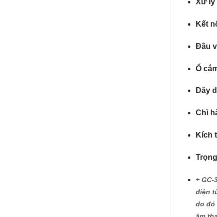
Xử lý 
Kết nố
Đầu v
Ổ cắm
Dây d
Chì h
Kích 
Trọng
+ GC-3
điện t
do đó 
âm tha