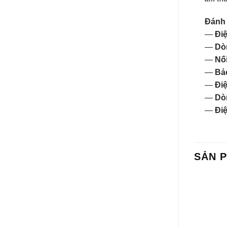
Đánh 
—
Điệ
—
Dò
—
Nối
—
Bảo
—
Điệ
—
Dò
—
Điệ
SẢN 