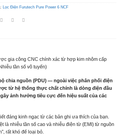
a:
Lọc Điện Furutech Pure Power 6 NCF
ược gia công CNC chính xác từ hợp kim nhôm cấp
Nhiễu tần số vô tuyến)
a bộ chia nguồn (PDU) — ngoài việc phân phối điện
ược từ hệ thống thực chất chính là dòng điện đầu
 gây ảnh hưởng tiêu cực đến hiệu suất của các
iết đáng kinh ngạc từ các bản ghi ưa thích của bạn.
t là nhiễu tần số cao và nhiễu điện từ (EMI) từ nguồn
, rất khó để loại bỏ.