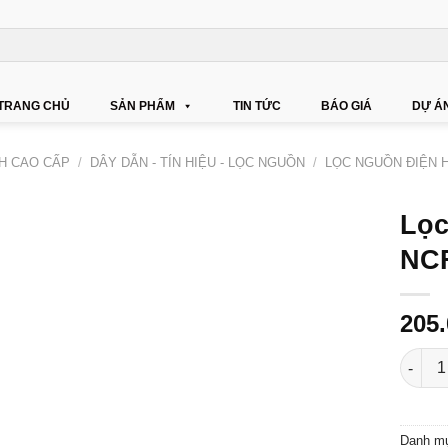
TRANG CHỦ
SẢN PHẨM
TIN TỨC
BÁO GIÁ
DỰ Á
NH CAO CẤP
/
DÂY DẪN - TÍN HIỆU - LỌC NGUỒN
/
LỌC NGUỒN ĐIỆN H
Lọc
NC
205
Lọc Đi
Danh m