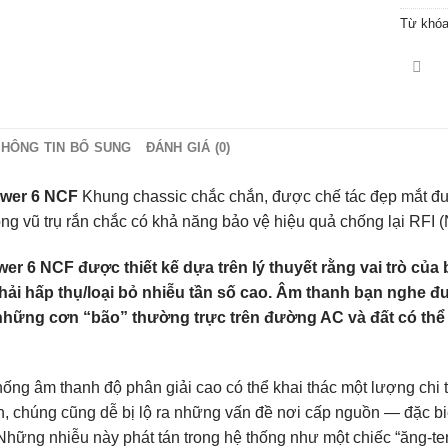
Từ khó
THÔNG TIN BỔ SUNG
ĐÁNH GIÁ (0)
wer 6 NCF
Khung chassic chắc chắn, được chế tác đẹp mắt đ
ng vũ trụ rắn chắc có khả năng bảo vệ hiệu quả chống lại RFI (
er 6 NCF được thiết kế dựa trên lý thuyết rằng vai trò củ
ải hấp thụ/loại bỏ nhiễu tần số cao. Âm thanh bạn nghe đ
những cơn “bão” thường trực trên đường AC và đất có thể
ống âm thanh độ phân giải cao có thể khai thác một lượng chi t
n, chúng cũng dễ bị lộ ra những vấn đề nơi cấp nguồn — đặc biệ
hững nhiễu này phát tán trong hệ thống như một chiếc “ăng-ten”