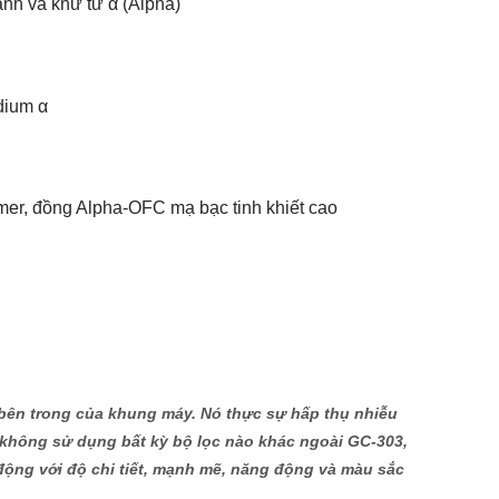
ạnh và khử từ α (Alpha)
dium α
mer, đồng Alpha-OFC mạ bạc tinh khiết cao
y bên trong của khung máy. Nó thực sự hấp thụ nhiễu
 6 không sử dụng bất kỳ bộ lọc nào khác ngoài GC-303,
 động với độ chi tiết, mạnh mẽ, năng động và màu sắc