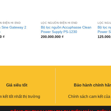
+
+
 ĐIỆN HI END
LỌC NGUỒN ĐIỆN HI END
LỌC NGU
 Sine Gateway 2
Bộ lọc nguồn Accuphasse Clean
Bộ lọc 
)
Power Supply PS-1230
Power S
00
₫
200.000.000
₫
125.000
Giá siêu tốt
Bảo hành chính hã
 kết tốt nhất thị trường
Chính sách cam kết của