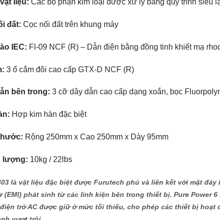
vật liệu:
Các bộ phận kim loại được xử lý bằng quy trình siêu l
i đất:
Cọc nối đất trên khung máy
ào IEC:
FI-09 NCF (R) – Dẫn điện bằng đồng tinh khiết mạ rho
:
3 ổ cắm đôi cao cấp GTX-D NCF (R)
ẫn bên trong:
3 cỡ dây dẫn cao cấp dạng xoắn, bọc Fluorpoly
àn:
Hợp kim hàn đặc biệt
thước:
Rộng 250mm x Cao 250mm x Dày 95mm
 lượng:
10kg / 22lbs
03 là vật liệu đặc biệt được Furutech phủ và liên kết với mặt đá
ừ (EMI) phát sinh từ các linh kiện bên trong thiết bị. Pure Power
điện trở AC được giữ ở mức tối thiểu, cho phép các thiết bị hoạt
nh vượt trội.