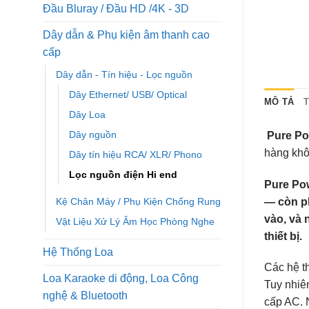
Đầu Bluray / Đầu HD /4K - 3D
Dây dẫn & Phụ kiện âm thanh cao
cấp
Dây dẫn - Tín hiệu - Lọc nguồn
Dây Ethernet/ USB/ Optical
MÔ TẢ
Dây Loa
Dây nguồn
Pure Po
hàng khô
Dây tín hiệu RCA/ XLR/ Phono
Lọc nguồn điện Hi end
Pure Pow
Kệ Chân Máy / Phụ Kiện Chống Rung
— còn ph
vào, và 
Vật Liệu Xử Lý Âm Học Phòng Nghe
thiết bị.
Hệ Thống Loa
Các hệ th
Loa Karaoke di động, Loa Công
Tuy nhiê
nghệ & Bluetooth
cấp AC. N