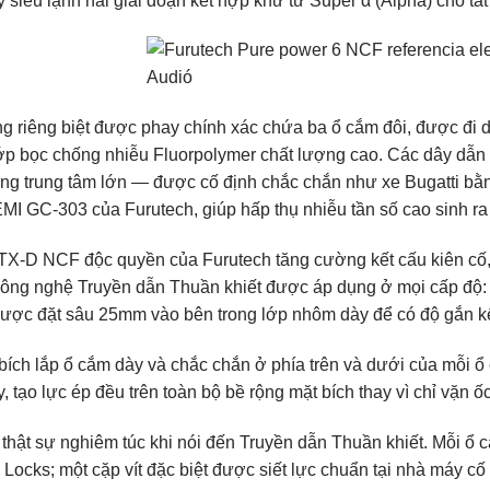
lý siêu lạnh hai giai đoạn kết hợp khử từ Super α (Alpha) cho tất
g riêng biệt được phay chính xác chứa ba ổ cắm đôi, được đi 
lớp bọc chống nhiễu Fluorpolymer chất lượng cao. Các dây dẫn 
ng trung tâm lớn — được cố định chắc chắn như xe Bugatti bằng
EMI GC-303 của Furutech, giúp hấp thụ nhiễu tần số cao sinh ra
X-D NCF độc quyền của Furutech tăng cường kết cấu kiên cố, đ
ông nghệ Truyền dẫn Thuần khiết được áp dụng ở mọi cấp độ: 
ược đặt sâu 25mm vào bên trong lớp nhôm dày để có độ gắn kết
bích lắp ổ cắm dày và chắc chắn ở phía trên và dưới của mỗi ổ
 tạo lực ép đều trên toàn bộ bề rộng mặt bích thay vì chỉ vặn 
 thật sự nghiêm túc khi nói đến Truyền dẫn Thuần khiết. Mỗi ổ
 Locks; một cặp vít đặc biệt được siết lực chuẩn tại nhà máy c