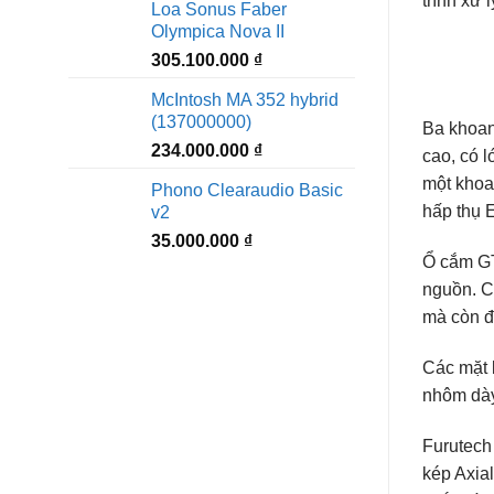
trình xử 
Loa Sonus Faber
Olympica Nova II
305.100.000
₫
McIntosh MA 352 hybrid
(137000000)
Ba khoan
234.000.000
₫
cao, có 
một khoa
Phono Clearaudio Basic
hấp thụ 
v2
35.000.000
₫
Ổ cắm GT
nguồn. C
mà còn đ
Các mặt 
nhôm dày,
Furutech
kép Axial