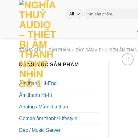
Skip
to
Tìm
kiếm:
content
TRANG CHỦ
/
SẢN PHẨM
/
DÂY DẪN & PHỤ KIỆN ÂM THA
DANH MỤC SẢN PHẨM
Âm thanh Hi-End
Âm thanh Hi-Fi
Analog / Mâm đĩa than
Combo âm thanh/ Lifestyle
Dac / Music Server