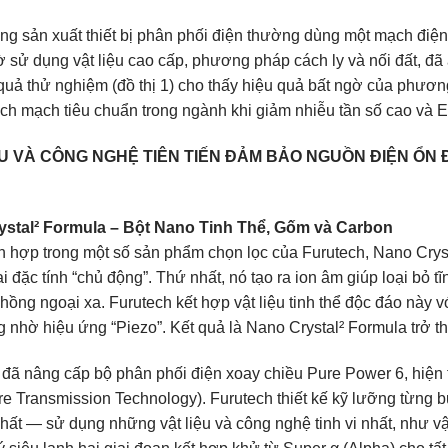
ng sản xuất thiết bị phân phối điện thường dùng một mạch điện
ờ sử dụng vật liệu cao cấp, phương pháp cách ly và nối đất, đã
 quả thử nghiệm (đồ thị 1) cho thấy hiệu quả bất ngờ của phư
ách mạch tiêu chuẩn trong ngành khi giảm nhiễu tần số cao và E
ỆU VÀ CÔNG NGHỆ TIÊN TIẾN ĐẢM BẢO NGUỒN ĐIỆN ỔN 
ystal² Formula – Bột Nano Tinh Thể, Gốm và Carbon
h hợp trong một số sản phẩm chọn lọc của Furutech, Nano Crys
ai đặc tính “chủ động”. Thứ nhất, nó tạo ra ion âm giúp loại bỏ 
 hồng ngoại xa. Furutech kết hợp vật liệu tinh thể độc đáo này
 nhờ hiệu ứng “Piezo”. Kết quả là Nano Crystal² Formula trở th
 đã nâng cấp bộ phân phối điện xoay chiều Pure Power 6, hiệ
re Transmission Technology). Furutech thiết kế kỹ lưỡng từng bư
 nhất — sử dụng những vật liệu và công nghệ tinh vi nhất, như 