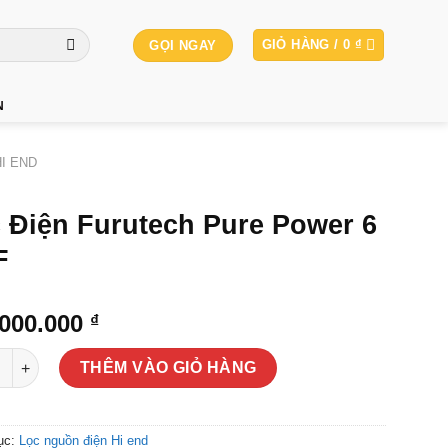
GIỎ HÀNG /
0
₫
GỌI NGAY
N
I END
 Điện Furutech Pure Power 6
F
.000.000
₫
ện Furutech Pure Power 6 NCF số lượng
THÊM VÀO GIỎ HÀNG
ục:
Lọc nguồn điện Hi end