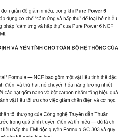
 đơn giản để giảm nhiễu, trong khi
Pure Power 6
 áp dụng cơ chế “cảm ứng và hấp thụ” để loại bỏ nhiễu
ơng pháp “cảm ứng và hấp thụ” của Pure Power 6 NCF
MI.
ĐỊNH VÀ YÊN TĨNH CHO TOÀN BỘ HỆ THỐNG CỦA
tal² Formula — NCF bao gồm một vật liệu tinh thể đặc
tĩnh điện, và thứ hai, nó chuyển hóa năng lượng nhiệt
 với các hạt gốm nano và bột carbon nhằm tăng hiệu quả
ành vật liệu tối ưu cho việc giảm chấn điện và cơ học.
n thân tối thượng của Công nghệ Truyền dẫn Thuần
ớc trong quá trình truyền điện và tín hiệu — dù là chi
vật liệu hấp thụ EMI độc quyền Formula GC-303 và quy