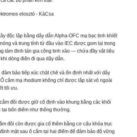
 cả các bộ phận kim loại.
dây độc lập bằng dây dẫn Alpha-OFC mạ bạc tinh khiết
nóng và trung tính từ đầu vào IEC được gom lại trong
 tám đinh tán gia công tinh xảo — chứa đầy vật liệu
 khi dòng điện đi qua dây dẫn.
ảm bảo tiếp xúc chặt chẽ và ổn định nhất với dây
Ổ cắm mạ rhodium không chỉ được lắp sát vỏ ngoài
 tối ưu.
 cắm đôi được giữ cố định vào khung bằng các khối
ốc tại bốn điểm như thông thường.
 cắm đôi còn được gia cố thêm bằng cơ cấu khóa trục
ố định mặt sau ổ cắm tại hai điểm để đảm bảo độ vững