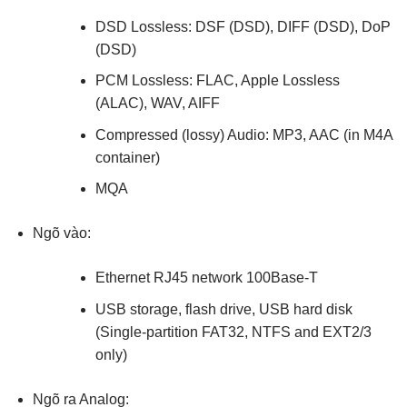
DSD Lossless: DSF (DSD), DIFF (DSD), DoP
(DSD)
PCM Lossless: FLAC, Apple Lossless
(ALAC), WAV, AIFF
Compressed (lossy) Audio: MP3, AAC (in M4A
container)
MQA
Ngõ vào:
Ethernet RJ45 network 100Base-T
USB storage, flash drive, USB hard disk
(Single-partition FAT32, NTFS and EXT2/3
only)
Ngõ ra Analog: