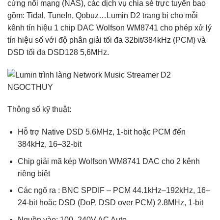
cứng nối mạng (NAS), các dịch vụ chia sẻ trực tuyến bao
gồm: Tidal, TuneIn, Qobuz…Lumin D2 trang bị cho mỗi
kênh tín hiệu 1 chip DAC Wolfson WM8741 cho phép xử lý
tín hiệu số với độ phân giải tối đa 32bit/384kHz (PCM) và
DSD tối đa DSD128 5,6MHz.
Thông số kỹ thuật:
Hỗ trợ Native DSD 5.6MHz, 1-bit hoặc PCM đến
384kHz, 16–32-bit
Chip giải mã kép Wolfson WM8741 DAC cho 2 kênh
riêng biệt
Các ngõ ra : BNC SPDIF – PCM 44.1kHz–192kHz, 16–
24-bit hoặc DSD (DoP, DSD over PCM) 2.8MHz, 1-bit
Nguồn vào: 100–240V AC Auto