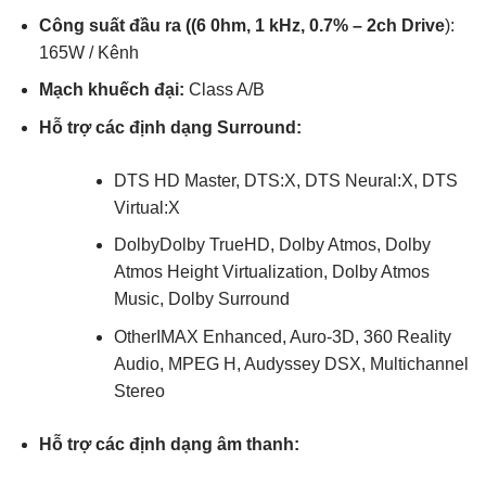
Công suất đầu ra ((6 0hm, 1 kHz, 0.7% – 2ch Drive
):
165W / Kênh
Mạch khuếch đại:
Class A/B
Hỗ trợ các định dạng Surround:
DTS HD Master, DTS:X, DTS Neural:X, DTS
Virtual:X
Dolby
Dolby TrueHD, Dolby Atmos, Dolby
Atmos Height Virtualization, Dolby Atmos
Music, Dolby Surround
Other
IMAX Enhanced, Auro-3D, 360 Reality
Audio, MPEG H, Audyssey DSX, Multichannel
Stereo
Hỗ trợ các định dạng âm thanh: