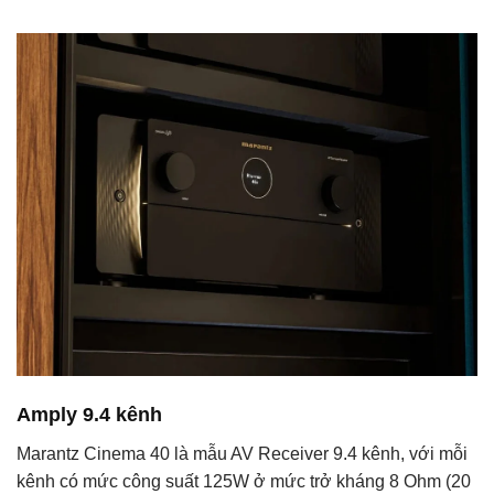
Amply 9.4 kênh
Marantz Cinema 40 là mẫu AV Receiver 9.4 kênh, với mỗi
kênh có mức công suất 125W ở mức trở kháng 8 Ohm (20