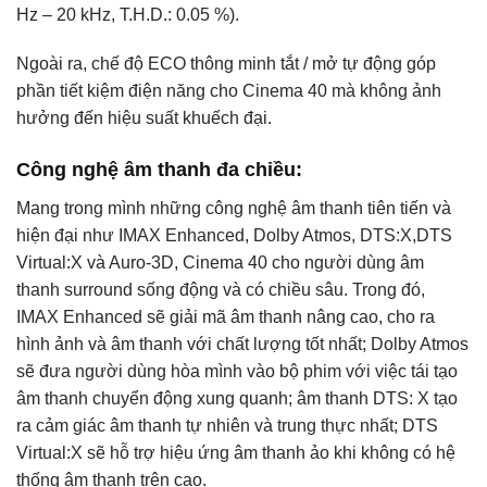
Hz – 20 kHz, T.H.D.: 0.05 %).
Ngoài ra, chế độ ECO thông minh tắt / mở tự động góp
phần tiết kiệm điện năng cho Cinema 40 mà không ảnh
hưởng đến hiệu suất khuếch đại.
Công nghệ âm thanh đa chiều:
Mang trong mình những công nghệ âm thanh tiên tiến và
hiện đại như IMAX Enhanced, Dolby Atmos, DTS:X,DTS
Virtual:X và Auro-3D, Cinema 40 cho người dùng âm
thanh surround sống động và có chiều sâu. Trong đó,
IMAX Enhanced sẽ giải mã âm thanh nâng cao, cho ra
hình ảnh và âm thanh với chất lượng tốt nhất; Dolby Atmos
sẽ đưa người dùng hòa mình vào bộ phim với việc tái tạo
âm thanh chuyển động xung quanh; âm thanh DTS: X tạo
ra cảm giác âm thanh tự nhiên và trung thực nhất; DTS
Virtual:X sẽ hỗ trợ hiệu ứng âm thanh ảo khi không có hệ
thống âm thanh trên cao.