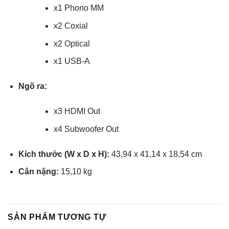
x1 Phono MM
x2 Coxial
x2 Optical
x1 USB-A
Ngõ ra:
x3 HDMI Out
x4 Subwoofer Out
Kích thước (W x D x H):
43,94 x 41,14 x 18,54 cm
Cân nặng:
15,10 kg
SẢN PHẨM TƯƠNG TỰ